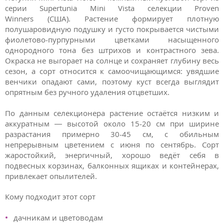
серии Supertunia Mini Vista селекции Proven
Winners (США). Растение формирует плотную
полушаровидную подушку и густо покрывается чистыми
фиолетово-пурпурными цветками насыщенного
однородного тона без штрихов и контрастного зева.
Окраска не выгорает на солнце и сохраняет глубину весь
сезон, а сорт относится к самоочищающимся: увядшие
венчики опадают сами, поэтому куст всегда выглядит
опрятным без ручного удаления отцветших.
По данным селекционера растение остаётся низким и
аккуратным — высотой около 15-20 см при ширине
разрастания примерно 30-45 см, с обильным
непрерывным цветением с июня по сентябрь. Сорт
жаростойкий, энергичный, хорошо ведёт себя в
подвесных корзинах, балконных ящиках и контейнерах,
привлекает опылителей.
Кому подходит этот сорт
дачникам и цветоводам