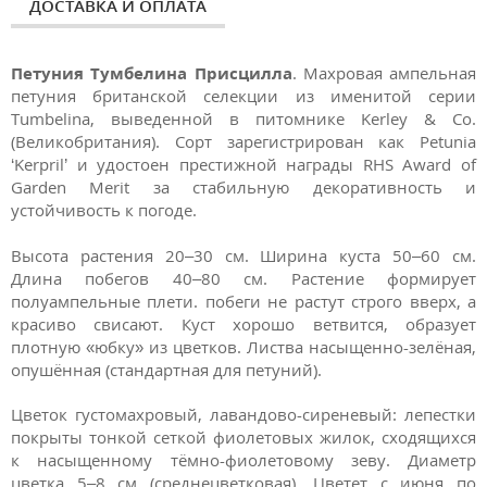
ДОСТАВКА И ОПЛАТА
Петуния Тумбелина Присцилла
. Махровая ампельная
петуния британской селекции из именитой серии
Tumbelina, выведенной в питомнике Kerley & Co.
(Великобритания). Сорт зарегистрирован как Petunia
‘Kerpril’ и удостоен престижной награды RHS Award of
Garden Merit за стабильную декоративность и
устойчивость к погоде.
Высота растения 20–30 см. Ширина куста 50–60 см.
Длина побегов 40–80 см. Растение формирует
полуампельные плети. побеги не растут строго вверх, а
красиво свисают. Куст хорошо ветвится, образует
плотную «юбку» из цветков. Листва насыщенно-зелёная,
опушённая (стандартная для петуний).
Цветок густомахровый, лавандово-сиреневый: лепестки
покрыты тонкой сеткой фиолетовых жилок, сходящихся
к насыщенному тёмно-фиолетовому зеву. Диаметр
цветка 5–8 см (среднецветковая). Цветет с июня по