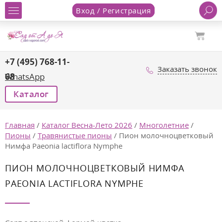
Вход / Регистрация
+7 (495) 768-11-
Заказать звонок
68
WhatsApp
Каталог
Главная
/
Каталог Весна-Лето 2026
/
Многолетние
/
Пионы
/
Травянистые пионы
/
Пион молочноцветковый
Нимфа Paeonia lactiflora Nymphe
ПИОН МОЛОЧНОЦВЕТКОВЫЙ НИМФА
PAEONIA LACTIFLORA NYMPHE