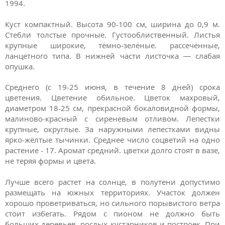
1994.
Куст компактный. Высота 90-100 см, ширина до 0,9 м.
Стебли толстые прочные. Густооблиственный. Листья
крупные широкие, тёмно-зелёные. рассечённые,
ланцетного типа. В нижней части листочка — слабая
опушка.
Среднего (с 19-25 июня, в течение 8 дней) срока
цветения. Цветение обильное. Цветок махровый,
диаметром 18-25 см, прекрасной бокаловидной формы,
малиново-красный с сиреневым отливом. Лепестки
крупные, округлые. За наружными лепестками видны
ярко-жёлтые тычинки. Среднее число соцветий на одно
растение - 17. Аромат средний. цветки долго стоят в вазе,
не теряя формы и цвета.
Лучше всего растет на солнце, в полутени допустимо
размещать на южных территориях. Участок должен
хорошо проветриваться, но сильного порывистого ветра
стоит избегать. Рядом с пионом не должно быть
больших деревьев, рослых кустарников и построек. При