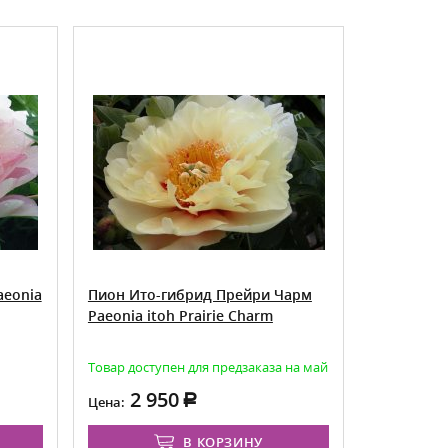
aeonia
Пион Ито-гибрид Прейри Чарм
Пион Ито
Paeonia itoh Prairie Charm
Эприкот P
Apricot
Товар доступен для предзаказа на май
Есть в нал
2 950
6 4
Цена:
Цена:
В КОРЗИНУ