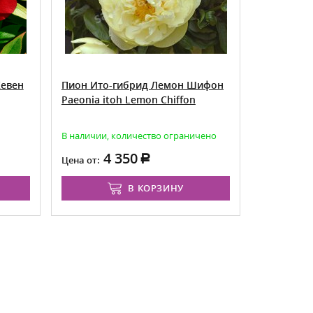
Хевен
Пион Ито-гибрид Лемон Шифон
Пион Ито
Paeonia itoh Lemon Chiffon
Paeonia I
В наличии, количество ограничено
Товар досту
август
4 350
4 2
Цена от:
Цена:
В КОРЗИНУ