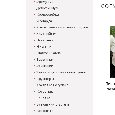
Эремурус
СОП
Дельфиниум
Кровохлебка
Монарда
Колокольчики и платикодоны
Хауттюйния
Посконник
Нивяник
Шалфей Salvia
Барвинки
Эхинацеи
Злаки и декоративные травы
Бруннеры
мон Шифон
Пион Ито-гибрид Джулия Роуз
Пион
Хохлатка Corydalis
iffon
Paeonia itoh Julia Rose
Paeon
Котовник
Яснотка
Бузульник Ligularia
Вероники