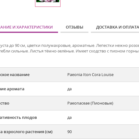
АНИЕ И ХАРАКТЕРИСТИКИ
ОТЗЫВЫ
ДОСТАВКА И ОПЛАТ
уста до 90 см, цветки полумахровые, ароматные. Лепестки нежно розо
тебли сильные. Листья тёмно-зелёные. Имеет сходство с пионом горным 
ское название
Paeonia Iton Cora Louise
ие аромата
да
ство
Paeonaceae (Пионовые)
ативность плодов
да
а взрослого растения (см)
90