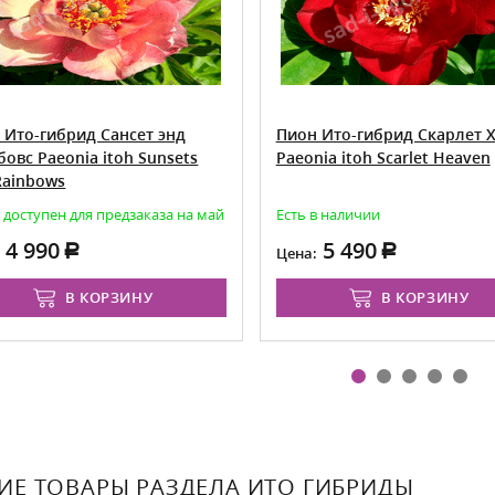
 Ито-гибрид Сансет энд
Пион Ито-гибрид Скарлет 
бовс Paeonia itoh Sunsets
Paeonia itoh Scarlet Heaven
Rainbows
 доступен для предзаказа на май
Есть в наличии
4 990
5 490
:
Цена:
В КОРЗИНУ
В КОРЗИНУ
ИЕ ТОВАРЫ РАЗДЕЛА ИТО ГИБРИДЫ