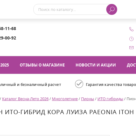
68-11-68
29-00-92
2025
ОТЗЫВЫ О МАГАЗИНЕ
НОВОСТИ И АКЦИИ
ДОС
аличный и безналичный расчет
Гарантия качества товар
/
Каталог Весна-Лето 2026
/
Многолетние
/
Пионы
/
ИТО гибриды
/
Пион
 ИТО-ГИБРИД КОРА ЛУИЗА PAEONIA ITOH 