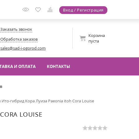
Вход / Регистрация
Заказать звонок
Корзина
Обработка заказов
пуста
sales@sad-i-ogorod.com
ТАВКА И ОПЛАТА
КОНТАКТЫ
ов
 Ито-гибрид Кора Луиза Paeonia itoh Cora Louise
CORA LOUISE