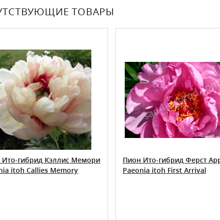
УТСТВУЮЩИЕ ТОВАРЫ
 Ито-гибрид Кэллис Мемори
Пион Ито-гибрид Ферст Ар
ia itoh Callies Memory
Paeonia itoh First Arrival