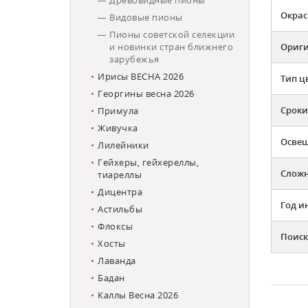
Окрас
Видовые пионы
Пионы советской селекции
и новинки стран ближнего
Ориг
зарубежья
Ирисы ВЕСНА 2026
Тип ц
Георгины весна 2026
Сроки
Примула
Живучка
Освещ
Лилейники
Гейхеры, гейхереллы,
Слож
тиареллы
Дицентра
Год и
Астильбы
Флоксы
Поиск
Хосты
Лаванда
Бадан
Каллы Весна 2026