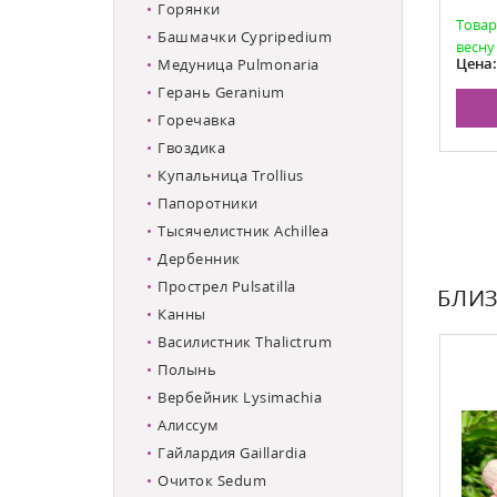
Горянки
граничено
В наличии, количество ограничено
Товар
Башмачки Cypripedium
весну
4 250
Цена:
Цена
Медуница Pulmonaria
Герань Geranium
НУ
В КОРЗИНУ
Горечавка
Гвоздика
Купальница Trollius
Папоротники
Тысячелистник Achillea
Дербенник
Прострел Pulsatilla
БЛИЗ
Канны
Василистник Thalictrum
Полынь
Вербейник Lysimachia
Алиссум
Гайлардия Gaillardia
Очиток Sedum