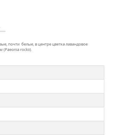
А
вые, почти белые, в центре цветка лавандовое
(Paeonia rockii).