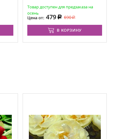
Товар доступен для предзаказа на
Есть в нал
осень
479
8
690
Цена от:
Цена от:
В КОРЗИНУ