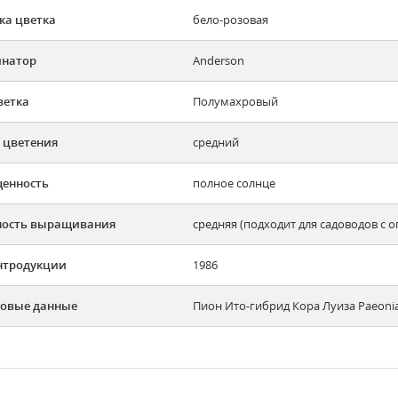
ка цветка
бело-розовая
инатор
Anderson
ветка
Полумахровый
 цветения
средний
енность
полное солнце
ность выращивания
средняя (подходит для садоводов с 
нтродукции
1986
овые данные
Пион Ито-гибрид Кора Луиза Paeonia 