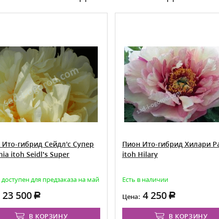
 Ито-гибрид Сейдл'с Супер
Пион Ито-гибрид Хилари P
ia itoh Seidl’s Super
itoh Hilary
 доступен для предзаказа на май
Есть в наличии
23 500
4 250
:
Цена:
В КОРЗИНУ
В КОРЗИНУ