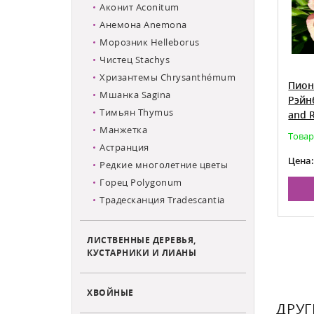
Аконит Aconitum
Анемона Anemona
Морозник Helleborus
Чистец Stachys
Хризантемы Chrysanthémum
ден Треже
Пион Ито-гибрид
Пион
Мшанка Sagina
easure
Скрумдидлеумшес Paeonia itoh
Рэйн
Тимьян Thymus
Scrumdidleumptious
and 
Манжетка
Товар доступен для предзаказа на май
Товар
Астранция
5 900
50
Цена:
Цена
Редкие многолетние цветы
Горец Polygonum
НУ
В КОРЗИНУ
Традесканция Tradescantia
ЛИСТВЕННЫЕ ДЕРЕВЬЯ,
КУСТАРНИКИ И ЛИАНЫ
ХВОЙНЫЕ
ДРУГ