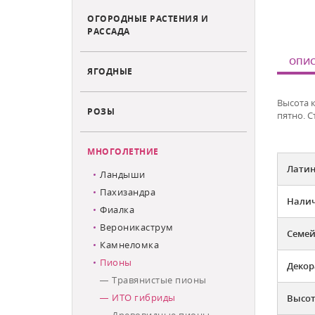
ОГОРОДНЫЕ РАСТЕНИЯ И
РАССАДА
ОПИС
ЯГОДНЫЕ
Высота к
РОЗЫ
пятно.
С
МНОГОЛЕТНИЕ
Латин
Ландыши
Пахизандра
Налич
Фиалка
Вероникаструм
Семей
Камнеломка
Пионы
Декор
Травянистые пионы
ИТО гибриды
Высот
Древовидные пионы