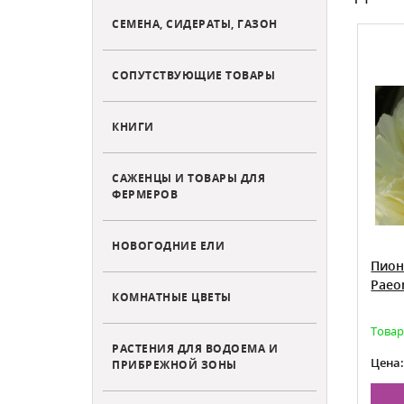
СЕМЕНА, СИДЕРАТЫ, ГАЗОН
ХИТ ПРОДАЖ
СОПУТСТВУЮЩИЕ ТОВАРЫ
КНИГИ
САЖЕНЦЫ И ТОВАРЫ ДЛЯ
ФЕРМЕРОВ
НОВОГОДНИЕ ЕЛИ
ст Арривал
Пион Ито-гибрид Бартзелла
Пион
al
Paeonia itoh Bartzella
Paeon
КОМНАТНЫЕ ЦВЕТЫ
Есть в наличии
Товар
РАСТЕНИЯ ДЛЯ ВОДОЕМА И
3 625
Цена от:
Цена
ПРИБРЕЖНОЙ ЗОНЫ
НУ
В КОРЗИНУ