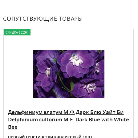
СОПУТСТВУЮЩИЕ ТОВАРЫ
СКИДКА (-22%)
Дельфиниум элатум М.Ф.Дарк Блю Уайт Би
Delphinium cultorum M.F. Dark Blue with White
Bee
первый генетически карликовый сорт