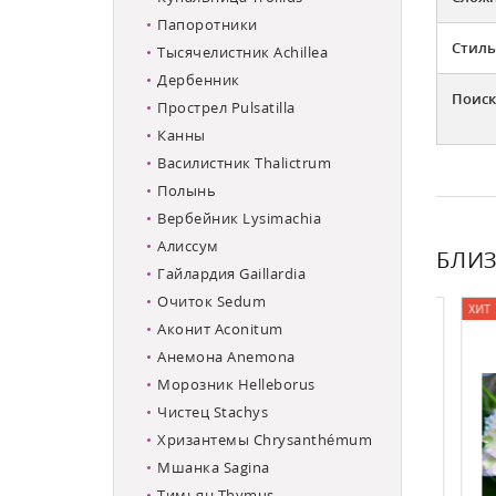
Папоротники
Стиль
Тысячелистник Achillea
Дербенник
Поиск
Прострел Pulsatilla
Канны
Василистник Thalictrum
Полынь
Вербейник Lysimachia
Алиссум
БЛИЗ
Гайлардия Gaillardia
Очиток Sedum
ХИТ ПР
Аконит Aconitum
Анемона Anemona
Морозник Helleborus
Чистец Stachys
Хризантемы Chrysanthémum
Мшанка Sagina
Тимьян Thymus