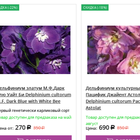
(-22%)
СКИДКА (-18%)
финиум элатум М.Ф.Дарк
Дельфиниум культурный
Уайт Би Delphinium cultorum
Пацифик Джайент Астолат
Dark Blue with White Bee
Delphinium cultorum Pacific
Astolat
й генетически карликовый сорт
 доступен для предзаказа на май
Товар доступен для предзаказа 
август
270
690
350
850
от:
Цена: