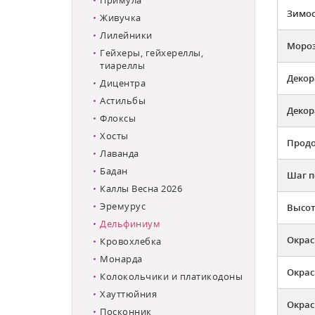
Зимос
Живучка
Лилейники
Мороз
Гейхеры, гейхереллы,
тиареллы
Декор
Дицентра
Астильбы
Декор
Флоксы
Хосты
Продо
Лаванда
Бадан
Шаг п
Каллы Весна 2026
Эремурус
Высот
Дельфиниум
Окрас
Кровохлебка
Монарда
Окрас
Колокольчики и платикодоны
Хауттюйния
Окрас
Посконник