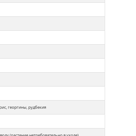
рис, георгины, рудбекия
оду (растение нетребовательно в уходе)