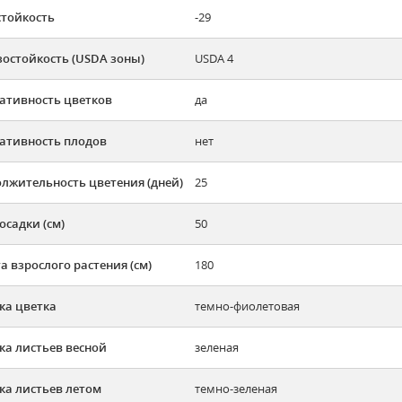
тойкость
-29
остойкость (USDA зоны)
USDA 4
ативность цветков
да
ативность плодов
нет
лжительность цветения (дней)
25
осадки (см)
50
а взрослого растения (см)
180
ка цветка
темно-фиолетовая
ка листьев весной
зеленая
ка листьев летом
темно-зеленая