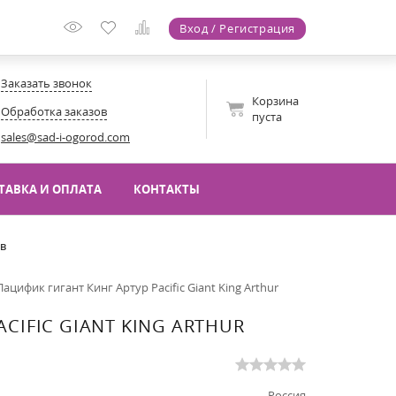
Вход / Регистрация
Заказать звонок
Корзина
Обработка заказов
пуста
sales@sad-i-ogorod.com
ТАВКА И ОПЛАТА
КОНТАКТЫ
ов
цифик гигант Кинг Артур Pacific Giant King Arthur
CIFIC GIANT KING ARTHUR
Россия