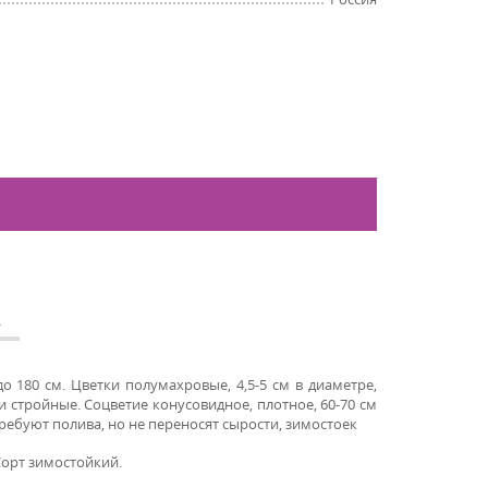
А
до 180 см. Цветки полумахровые, 4,5-5 см в диаметре,
 стройные. Соцветие конусовидное, плотное, 60-70 см
требуют полива, но не переносят сырости, зимостоек
Сорт зимостойкий.