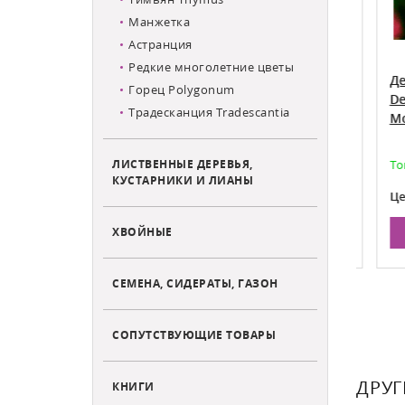
Манжетка
Астранция
Редкие многолетние цветы
гигант
Дельфиниум гибридный
Дель
Горец Polygonum
ltorum
М.Ф.Черри Блоссом Вайт Би
Delp
Традесканция Tradescantia
Delphinium M.F. Cherry Blossom
Moon
White Bee
ЛИСТВЕННЫЕ ДЕРЕВЬЯ,
аказа на май
Есть в наличии
Товар
КУСТАРНИКИ И ЛИАНЫ
270
Цена:
Цена 
ХВОЙНЫЕ
НУ
В КОРЗИНУ
СЕМЕНА, СИДЕРАТЫ, ГАЗОН
СОПУТСТВУЮЩИЕ ТОВАРЫ
ДРУГ
КНИГИ