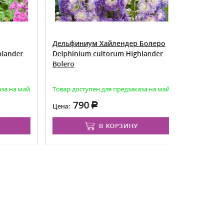
Дельфиниум Хайлендер Болеро
Дельфини
nder
Delphinium cultorum Highlander
Блю Уайт 
Bolero
M.F. Dark 
первый ген
 на май
Товар доступен для предзаказа на май
Товар досту
790
2
Цена:
Цена от:
В КОРЗИНУ