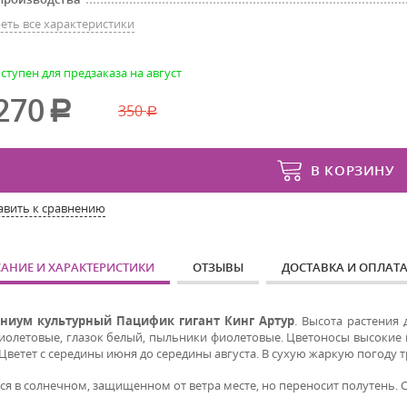
еть все характеристики
ступен для предзаказа на август
270
350
В КОРЗИНУ
авить к сравнению
АНИЕ И ХАРАКТЕРИСТИКИ
ОТЗЫВЫ
ДОСТАВКА И ОПЛАТ
ниум культурный Пацифик гигант
Кинг Артур
. Высота растения 
иолетовые, глазок белый, пыльники фиолетовые. Цветоносы высокие и
Цветет с середины июня до середины августа. В сухую жаркую погоду 
ся в солнечном, защищенном от ветра месте, но переносит полутень. 