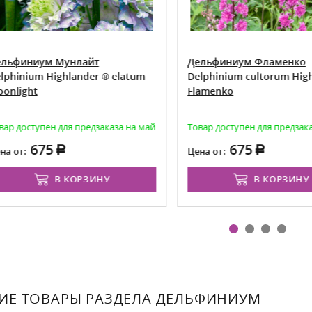
финиум Мунлайт
Дельфиниум Фламенко
hinium Highlander ® elatum
Delphinium cultorum Highla
light
Flamenko
 доступен для предзаказа на май
Товар доступен для предзаказа
675
675
от:
Цена от:
В КОРЗИНУ
В КОРЗИНУ
ИЕ ТОВАРЫ РАЗДЕЛА ДЕЛЬФИНИУМ