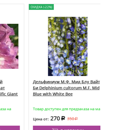
СКИДКА (-22%)
СКИДКА (-18%)
Дельфиниум М.Ф. Мид Блу Вайт
Дельфини
Би Delphinium cultorum M.F. Mid
Лавендер 
 Giant
Blue with White Bee
with White
на
Товар доступен для предзаказа на май
Товар досту
270
2
350
Цена от:
Цена от: