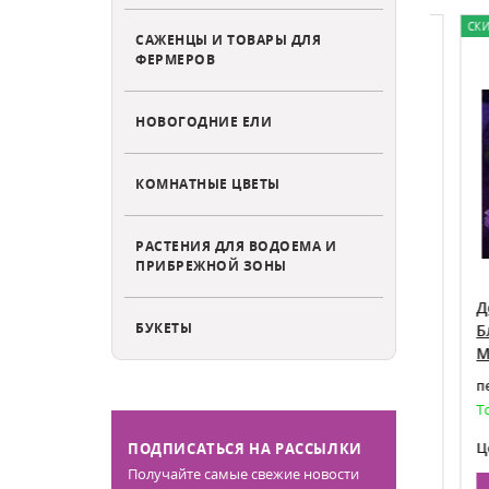
СКИДКА 
САЖЕНЦЫ И ТОВАРЫ ДЛЯ
ФЕРМЕРОВ
НОВОГОДНИЕ ЕЛИ
КОМНАТНЫЕ ЦВЕТЫ
РАСТЕНИЯ ДЛЯ ВОДОЕМА И
ПРИБРЕЖНОЙ ЗОНЫ
Дельфиниум гибридный
Дель
БУКЕТЫ
 ® elatum
М.Ф.Черри Блоссом Вайт Би
Блю 
Delphinium M.F. Cherry Blossom
M.F. 
White Bee
первы
аказа на май
Есть в наличии
Товар
270
Цена:
Цена 
ПОДПИСАТЬСЯ НА РАССЫЛКИ
Получайте самые свежие новости