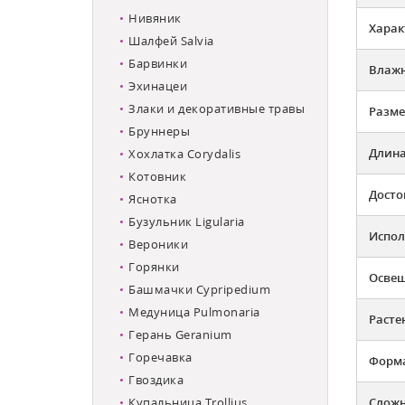
Нивяник
Харак
Шалфей Salvia
Барвинки
Влажн
Эхинацеи
Злаки и декоративные травы
Разме
Бруннеры
Длина
Хохлатка Corydalis
Котовник
Досто
Яснотка
Бузульник Ligularia
Испол
Вероники
Горянки
Освещ
Башмачки Cypripedium
Медуница Pulmonaria
Расте
Герань Geranium
Горечавка
Форма
Гвоздика
Купальница Trollius
Слож