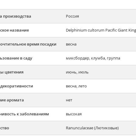
а производства
Россия
ское название
Delphinium cultorum Pacific Giant Kin
очтительное время посадки
весна
ьзование в саду
миксбордер, клумба, группа
ы цветения
июнь, июль
 декоративности
весна, лето
ие аромата
нет
чивость к заболеваниям
высокая
ство
Ranunculaceae (Лютиковые)