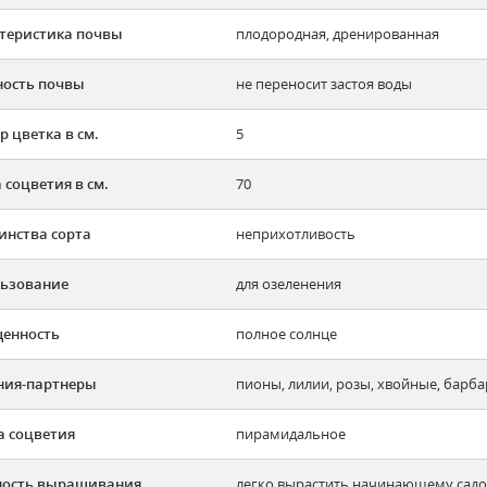
теристика почвы
плодородная, дренированная
ость почвы
не переносит застоя воды
р цветка в см.
5
 соцветия в см.
70
инства сорта
неприхотливость
ьзование
для озеленения
енность
полное солнце
ния-партнеры
пионы, лилии, розы, хвойные, барба
 соцветия
пирамидальное
ность выращивания
легко вырастить начинающему садов