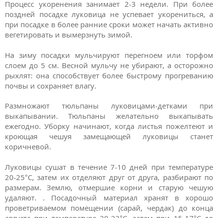
Процесс укоренения занимает 2-3 недели. При более
поздней посадке луковица не успевает укорениться, а
при посадке в более ранние сроки может начать активно
вегетировать и вымерзнуть зимой.
На зиму посадки мульчируют перегноем или торфом
слоем до 5 см. Весной мульчу не убирают, а осторожно
рыхлят: она способствует более быстрому прогреванию
почвы и сохраняет влагу.
Размножают тюльпаны луковицами-детками при
выкапывании. Тюльпаны желательно выкапывать
ежегодно. Уборку начинают, когда листья пожелтеют и
кроющая чешуя замещающей луковицы станет
коричневой.
Луковицы сушат в течение 7-10 дней при температуре
20-25°С, затем их отделяют друг от друга, разбирают по
размерам. Землю, отмершие корни и старую чешую
удаляют. . Посадочный материал хранят в хорошо
проветриваемом помещении (сарай, чердак) до конца
августа при температуре 20-23°C, затем при 15-17°C до