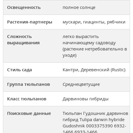
Освещенность
полное солнце
Растения-партнеры
мускари, гиацинты, рябчики
Сложность
легко вырастить
выращивания
начинающему садоводу
(растение нетребовательно в
уходе)
Стиль сада
Кантри, Деревенский (Rustic)
Группа тюльпанов
Среднецветущие
Класс тюльпанов
Дарвиновы гибриды
Поисковые данные
Тюльпан Гудошник дарвинов
гибрид Tulipa darwin hybride
Gudoshnik 0003375390 6932-
1466 6933-1466