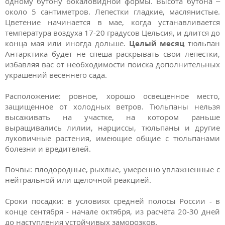
одному бутону бокаловидной формы. Высота бутона –
около 5 сантиметров. Лепестки гладкие, маслянистые.
Цветение начинается в мае, когда устанавливается
температура воздуха 17-20 градусов Цельсия, и длится до
конца мая или иногда дольше.
Целый месяц
тюльпан
Антарктика будет не спеша раскрывать свои лепестки,
избавляя вас от необходимости поиска дополнительных
украшений весеннего сада.
Расположение: ровное, хорошо освещенное место,
защищенное от холодных ветров. Тюльпаны нельзя
высаживать на участке, на котором раньше
выращивались лилии, нарциссы, тюльпаны и другие
луковичные растения, имеющие общие с тюльпанами
болезни и вредителей.
Почвы: плодородные, рыхлые, умеренно увлажненные с
нейтральной или щелочной реакцией.
Сроки посадки:
в условиях средней полосы России - в
конце сентября - начале октября, из расчёта 20-30 дней
до наступления устойчивых заморозков.