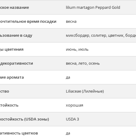
ское название
lilium martagon Peppard Gold
очтительное время посадки
весна
ьзование в саду
миксбордер, солитер, цветник, бор
ы цветения
июнь, июль
 декоративности
весна, лето, осень
ие аромата
да
ство
Liliaceae (Лилейные)
тойкость
хорошая
остойкость (USDA зоны)
USDA 3
ативность цветков
да