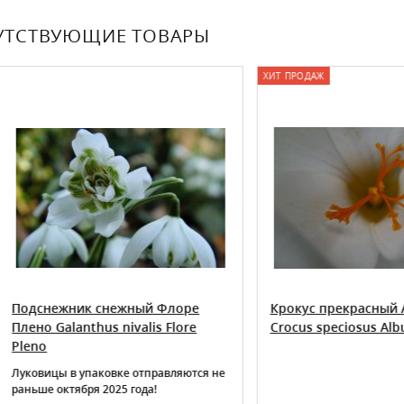
УТСТВУЮЩИЕ ТОВАРЫ
ХИТ ПРОДАЖ
нежник снежный Флоре
Крокус прекрасный Альбус
 Galanthus nivalis Flore
Crocus speciosus Albus
o
ицы в упаковке отправляются не
е октября 2025 года!