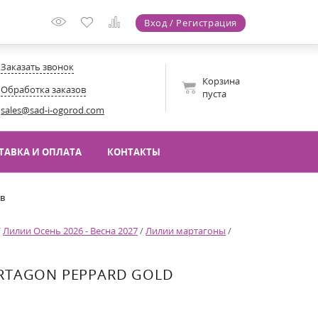
Вход / Регистрация
Заказать звонок
Корзина
Обработка заказов
пуста
sales@sad-i-ogorod.com
ТАВКА И ОПЛАТА
КОНТАКТЫ
ов
/
Лилии Осень 2026 - Весна 2027
/
Лилии мартагоны
/
RTAGON PEPPARD GOLD