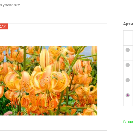
 в упаковке
Арти
ДАЖ
В на