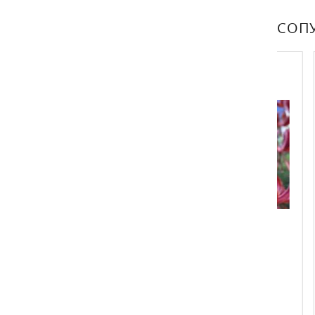
СОП
lantus
Лилия мартагон Клод Шрайд
Подс
Lilium martagon Claude Shride
Плено
Plen
 ГОДА.
от 3 шт. в упаковке
Луков
равляются не
раньш