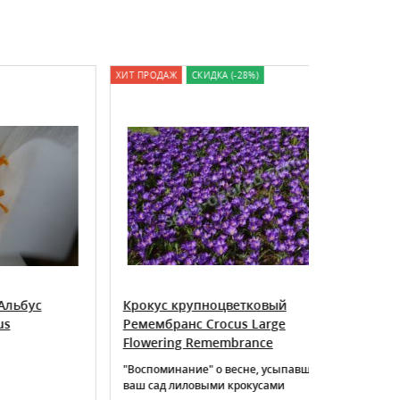
ХИТ ПРОДАЖ
СКИДКА (-28%)
ХИТ ПРОДАЖ
Крокус крупноцветковый
Крокус зо
Ремембранс Crocus Large
Сrocus chr
Flowering Remembrance
"Воспоминание" о весне, усыпавшей
ваш сад лиловыми крокусами