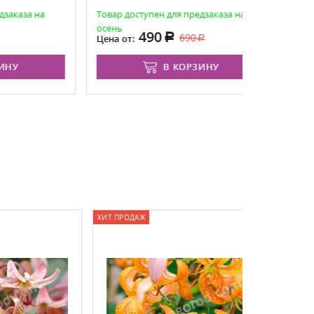
 на
Товар доступен для предзаказа на
Товар досту
осень
осень
490
6
690
Цена от:
Цена от:
В КОРЗИНУ
ХИТ ПРОДАЖ
ХИТ ПРОДАЖ