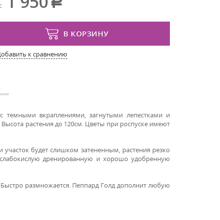
1 950
:
В КОРЗИНУ
Добавить к сравнению
А
 с темными вкраплениями, загнутыми лепестками и
е. Высота растения до 120см. Цветы при роспуске имеют
и участок будет слишком затененным, растения резко
 слабокислую дренированную и хорошо удобренную
. Быстро размножается. Пеппард Голд дополнит любую