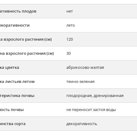
ативность плодов
нет
екоративности
лето
а взрослого растения (см)
120
а взрослого растения (см)
30
ка цветка
абрикосово-желтая
ка листьев летом
темно-зеленая
теристика почвы
плодородная, дренированная
ость почвы
не переносит застоя воды
инства сорта
декоративность