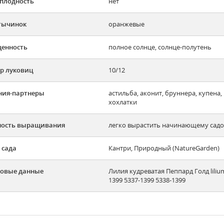
плодность
нет
тычинок
оранжевые
енность
полное солнце, солнце-полутень
р луковиц
10/12
ния-партнеры
астильба, аконит, бруннера, купена,
хохлатки
ность выращивания
легко вырастить начинающему садов
 сада
Кантри, Природный (NatureGarden)
овые данные
Лилия кудреватая Пеппард Голд liliu
1399 5337-1399 5338-1399