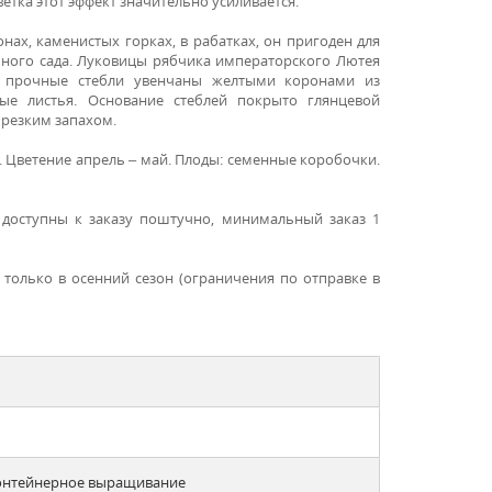
ветка этот эффект значительно усиливается.
онах, каменистых горках, в рабатках, он пригоден для
чного сада.
Луковицы рябчика императорского Лютея
ие прочные стебли увенчаны желтыми коронами из
ые листья. Основание стеблей покрыто глянцевой
 резким запахом.
м. Цветение апрель – май. Плоды: семенные коробочки.
доступны к заказу поштучно, минимальный заказ 1
 только в осенний сезон (ограничения по отправке в
контейнерное выращивание