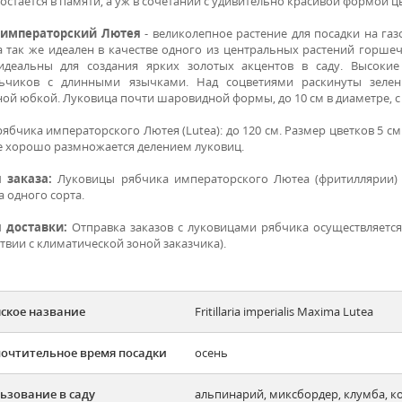
остаётся в памяти, а уж в сочетании с удивительно красивой формой ц
 императорский Лютея
- великолепное растение для посадки на газ
 а так же идеален в качестве одного из центральных растений горше
 идеальны для создания ярких золотых акцентов в саду. Высок
ьчиков с длинными язычками. Над соцветиями раскинуты зелен
ной юбкой.
Луковица почти шаровидной формы, до 10 см в диаметре, с
ябчика императорского Лютея (Lutea): до 120 см. Размер цветков 5 с
е хорошо размножается делением луковиц.
 заказа:
Луковицы рябчика императорского Лютеа (фритиллярии) 
 одного сорта.
 доставки:
Отправка заказов с луковицами рябчика осуществляется
твии с климатической зоной заказчика).
ское название
Fritillaria imperialis Maxima Lutea
очтительное время посадки
осень
ьзование в саду
альпинарий, миксбордер, клумба, 