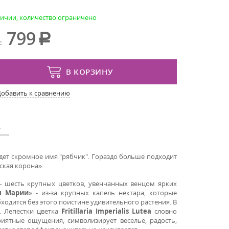
личии, количество ограничено
799
:
В КОРЗИНУ
Добавить к сравнению
А
идет скромное имя "рябчик". Гораздо больше подходит
ская корона».
 – шесть крупных цветков, увенчанных венцом ярких
ы Марии
» - из-за крупных капель нектара, которые
бходится без этого поистине удивительного растения. В
. Лепестки цветка
Fritillaria
Imperialis Lutea
словно
риятные ощущения, символизирует веселье, радость,