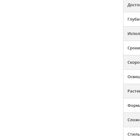
Досто
Глуби
Испол
Сроки
Скоро
Освещ
Расте
Форма
Слож
Стиль