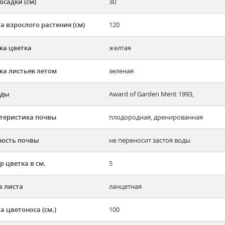
осадки (см)
30
а взрослого растения (см)
120
ка цветка
желтая
ка листьев летом
зеленая
ады
Award of Garden Merit 1993,
теристика почвы
плодородная, дренированная
ость почвы
не переносит застоя воды
р цветка в см.
5
 листа
ланцетная
а цветоноса (см.)
100