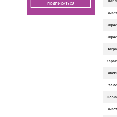
Шаг п
ПОДПИСАТЬСЯ
Высот
Окрас
Окрас
Нагр
Харак
Влажн
Разме
Форма
Высот