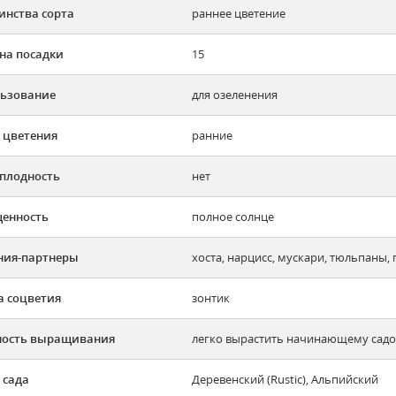
инства сорта
раннее цветение
на посадки
15
ьзование
для озеленения
 цветения
ранние
плодность
нет
енность
полное солнце
ния-партнеры
хоста, нарцисс, мускари, тюльпаны,
 соцветия
зонтик
ность выращивания
легко вырастить начинающему садов
 сада
Деревенский (Rustic), Альпийский