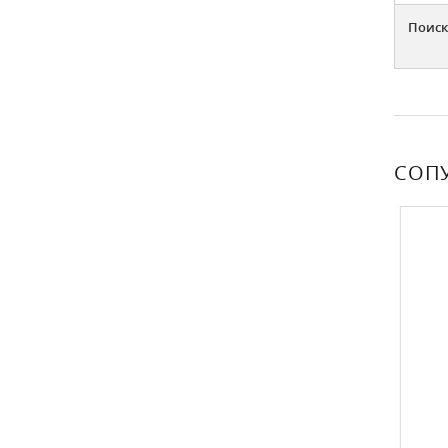
Поиск
СОП
СКИДКА (-25%)