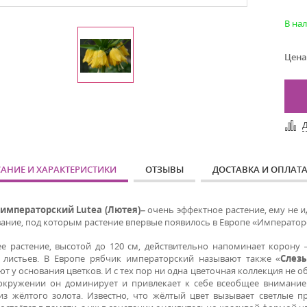
В на
Цена
АНИЕ И ХАРАКТЕРИСТИКИ
ОТЗЫВЫ
ДОСТАВКА И ОПЛАТ
императорский Lutea (Лютея)–
очень эффектное растение, ему не 
вание, под которым растение впервые появилось в Европе «Император
е растение, высотой до 120 см, действительно напоминает корону
 листьев. В Европе рябчик императорский называют также «
Слез
т у основания цветков. И с тех пор ни одна цветочная коллекция не о
кружении он доминирует и привлекает к себе всеобщее внимание
из жёлтого золота. Известно, что жёлтый цвет вызывает светлые п