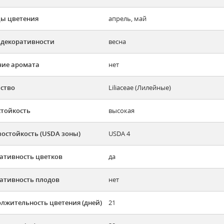
ы цветения
апрель, май
 декоративности
весна
ие аромата
нет
ство
Liliaceae (Лилейные)
тойкость
высокая
остойкость (USDA зоны)
USDA 4
ативность цветков
да
ативность плодов
нет
лжительность цветения (дней)
21