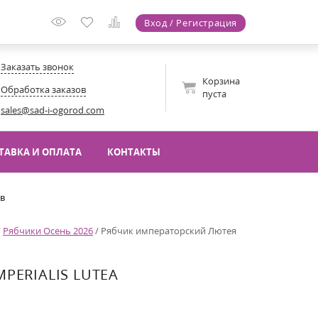
Вход / Регистрация
Заказать звонок
Корзина
Обработка заказов
пуста
sales@sad-i-ogorod.com
ТАВКА И ОПЛАТА
КОНТАКТЫ
ов
/
Рябчики Осень 2026
/
Рябчик императорский Лютея
PERIALIS LUTEA