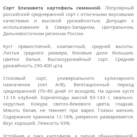
Сорт Елизавета картофель семенной
.
П
опулярный
российский среднеранний сорт с отличными вкусовыми
качествами и высокой урожайностью. Допущен к
использованию в Северо-Западном, Центральном,
Дальневосточном регионах России.
Куст прямостоячий, компактный, средней высоты.
Листья среднего размера, боковые доли большие.
Цветки белые. Высокоурожайный сорт. Средняя
урожайность 290-400 ц/га.
Столовый сорт, универсального кулинарного
назначения (тип A/B). Вегетационный период
среднеранний (70–80 дней от всходов). На одном кусте
13-16 клубней. Корнеплоды массой 83-143 г, овально-
округлые. Кожура светло-бежевого цвета, гладкая.
Мякоть белая, не темнеет при варке. Глазки мелкие.
Содержание крахмала 12-18%, умеренно разваривается.
Вкус хороший. Лежкость 93%.
Устойчив к раку картофеля, к парше обыкновенной.