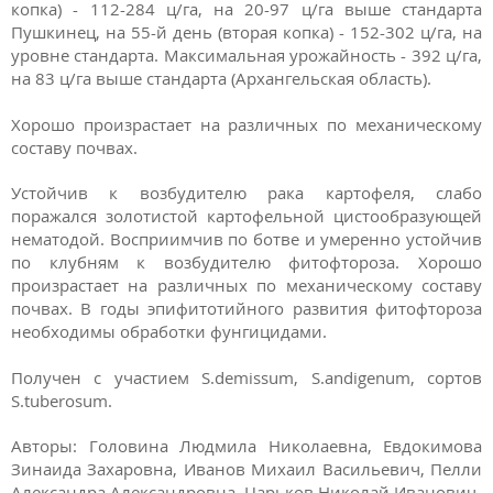
копка) - 112-284 ц/га, на 20-97 ц/га выше стандарта
Пушкинец, на 55-й день (вторая копка) - 152-302 ц/га, на
уровне стандарта. Максимальная урожайность - 392 ц/га,
на 83 ц/га выше стандарта (Архангельская область).
Хорошо произрастает на различных по механическому
составу почвах.
Устойчив к возбудителю рака картофеля, слабо
поражался золотистой картофельной цистообразующей
нематодой. Восприимчив по ботве и умеренно устойчив
по клубням к возбудителю фитофтороза. Хорошо
произрастает на различных по механическому составу
почвах. В годы эпифитотийного развития фитофтороза
необходимы обработки фунгицидами.
Получен с участием S.demissum, S.andigenum, сортов
S.tuberosum.
Авторы: Головина Людмила Николаевна, Евдокимова
Зинаида Захаровна, Иванов Михаил Васильевич, Пелли
Александра Александровна, Царьков Николай Иванович.