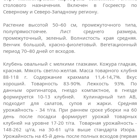
столового назначения. Включен в Госреестр по
Северному и Северо-Западному региону.
Растение высотой 50–60 см, промежуточного типа,
полупрямостоячее. Лист среднего размера,
промежуточный, зеленый. Волнистость края средняя.
Венчик большой, красно-фиолетовый. Вегетационный
период 70–80 дней от всходов.
Клубень овальный с мелкими глазками. Кожура гладкая,
красная. Мякоть светло-желтая. Масса товарного клубня
88-118 г. Содержание крахмала 11,4-14,7%. Вкус
хороший. Товарность 83-90%. Лежкость 93%. По
данным оригинатора, гнездо компактное, в гнезде
формируется 10-13 клубней. Кулинарный тип AB,
подходит для салатов, супов и жарки. Средняя
урожайность - 34 т/га. При раннем сроке уборки на 60
день после посадки формирует урожай товарных
клубней на уровне 17-20 т/га. Товарная урожайность -
148-262 ц/га, на 30-61 ц/га выше стандарта Изора.
Урожайность на 45-й день после полных всходов (первая