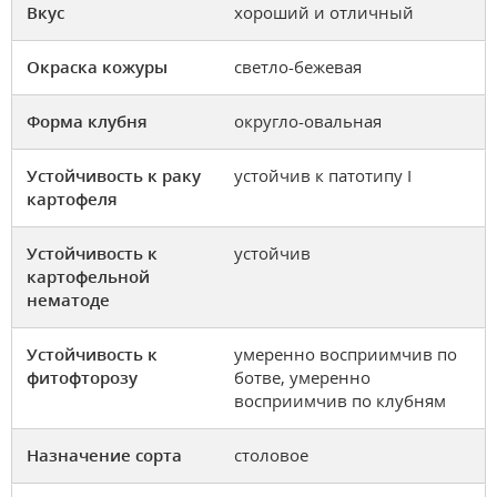
Вкус
хороший и отличный
Окраска кожуры
светло-бежевая
Форма клубня
округло-овальная
Устойчивость к раку
устойчив к патотипу I
картофеля
Устойчивость к
устойчив
картофельной
нематоде
Устойчивость к
умеренно восприимчив по
фитофторозу
ботве, умеренно
восприимчив по клубням
Назначение сорта
столовое