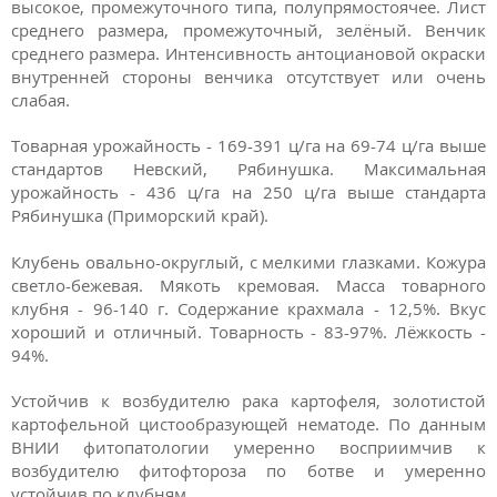
высокое, промежуточного типа, полупрямостоячее. Лист
среднего размера, промежуточный, зелёный. Венчик
среднего размера. Интенсивность антоциановой окраски
внутренней стороны венчика отсутствует или очень
слабая.
Товарная урожайность - 169-391 ц/га на 69-74 ц/га выше
стандартов Невский, Рябинушка. Максимальная
урожайность - 436 ц/га на 250 ц/га выше стандарта
Рябинушка (Приморский край).
Клубень овально-округлый, с мелкими глазками. Кожура
светло-бежевая. Мякоть кремовая. Масса товарного
клубня - 96-140 г. Содержание крахмала - 12,5%. Вкус
хороший и отличный. Товарность - 83-97%. Лёжкость -
94%.
Устойчив к возбудителю рака картофеля, золотистой
картофельной цистообразующей нематоде. По данным
ВНИИ фитопатологии умеренно восприимчив к
возбудителю фитофтороза по ботве и умеренно
устойчив по клубням.