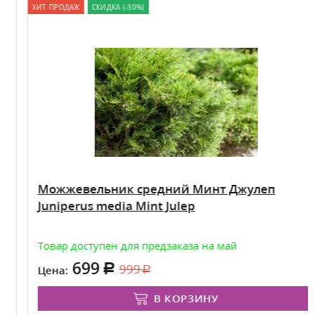
ХИТ ПРОДАЖ
СКИДКА (-30%)
Можжевельник средний Минт Джулеп
Juniperus media Mint Julep
Товар доступен для предзаказа на май
699
999
Цена:
В КОРЗИНУ