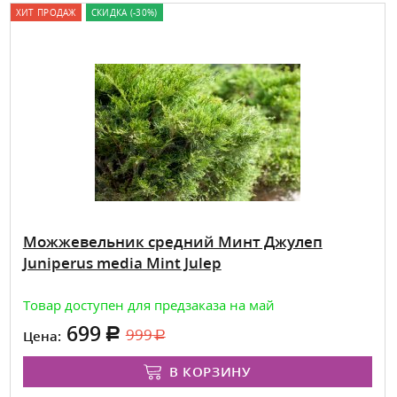
ХИТ ПРОДАЖ
СКИДКА (-30%)
Можжевельник средний Минт Джулеп
Juniperus media Mint Julep
Товар доступен для предзаказа на май
699
999
Цена:
В КОРЗИНУ