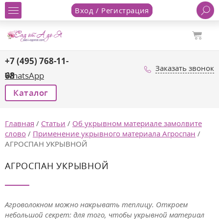
Вход / Регистрация
+7 (495) 768-11-
Заказать звонок
68
WhatsApp
Каталог
Главная
/
Статьи
/
Об укрывном материале замолвите
слово
/
Применение укрывного материала Агроспан
/
АГРОСПАН УКРЫВНОЙ
АГРОСПАН УКРЫВНОЙ
Агроволокном можно накрывать теплицу. Откроем
небольшой секрет: для того, чтобы укрывной материал