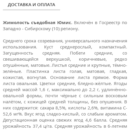
ДОСТАВКА И ОПЛАТА
Жимолость съедобная Юмис.
Включён в Госреестр по
Западно - Сибирскому (10) региону.
Среднего срока созревания, универсального назначения
использования. Куст среднерослый, компактный.
Загущенность средняя. Побеги средние, со
свешивающейся верхушкой, коричневые, редко
опушённые, матовые. Листья средние и крупные, тёмно-
зелёные. Пластинка листа голая, матовая, гладкая,
кожистая, вогнутая. Основание листа прямое. Форма
листа овальная. Цветки средние, бледно-жёлтые. Ягоды
средней массой 1,6 г, максимально до 2,2 г, удлинённо-
овальной формы, почти чёрные с сильным восковым
налётом, с кожицей средней толщины, без опушения. В
них содержится: сахара 8,5%, кислоты 2,6%, витамина С-
52,6 мг%. Вкус ягод сладко-кислый, со слабым ароматом.
Дегустационная оценка свежих ягод 4,6 балла. Средняя
урожайность 37,4 ц/га. Средняя урожайность в 6-летнем