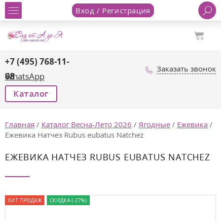
Вход / Регистрация
+7 (495) 768-11-
Заказать звонок
68
WhatsApp
Каталог
Главная
/
Каталог Весна-Лето 2026
/
Ягодные
/
Ежевика
/
Ежевика Натчез Rubus eubatus Natchez
ЕЖЕВИКА НАТЧЕЗ RUBUS EUBATUS NATCHEZ
ХИТ ПРОДАЖ
СКИДКА (-27%)