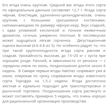
Его ягода очень крупная. Средний вес ягоды этого сорта
по официальным данным составляет 12,7 г. Ягода сорта
чёрная, блестящая, удлиненно-цилиндрическая, очень
крупная, с большими сросшимися костянками,
напоминающими по размеру чёрную икру. Вкус сладкий,
с едва уловимой кислинкой и тонким ежевичным
ароматом, сочные, умеренно плотные. В послевкусии
может ощущаться лёгкая горчинка. Дегустационная
оценка высокая (4.6-4.8 из 5). Но особенно радует то, что
при такой крупноплодности ягода сорта ранняя и
сладкая. Урожайность высокая, до 15–20 кг с куста при
хорошем уходе. Ранний, в зависимости от региона — с
середины июня по июль, плодоношение длится около 6
недель. В Самаре первые ягоды Natchez созревают уже в
июле, опережая по сроку созревания ягоды известного
сорта Торнфри на 1,5-2 недели. Ягода достаточно
жёсткая и идеально подходит для транспортировки и
рыночной торговли. Плодоношение сорта растянуто и
может составлять примерно 5 недель, что очень хорошо
для рациональной организации производства.