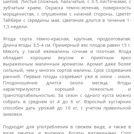
шипов. Листья сложные, пальчатые, с 3-5 листочками, с
зубчатым краем. Окраска темно-зеленая, поверхность
морщинистая, с опушением с нижней стороны. Цветёт
Тайбери с середины мая. Цветение длится в течение 1-
1,5 недели.
Ягода сорта тёмно-красная, крупная, продолговатая.
Длина ягоды 3,5-4 см. Примерный вес плодов равен 15 г.
Мякоть у такой ежемалины сочная и плотная. Ягода
обладает хорошим вкусом и приятным ярко
выраженным малинным ароматом. Аромат даже более
сильный, чем у многих сортов малины. Срок созревания
ранний. Первые плоды созревают уже в июне - июле.
Плодоношение длится около месяца. Ягоды
характеризуются хорошей лежкостью и
транспортабельностью. За сезон с одного куста можно
собрать в среднем от 4 до 6 кг. Взрослый кустарник
способен дать урожай до 10 кг, с учетом правильной
зимовки.
Подходят для употребления в свежем виде, а также в
виде закатки и выпечки, богаты витаминами. Сорт