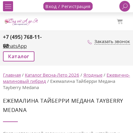
Вход / Регистрация
+7 (495) 768-11-
Заказать звонок
68
WhatsApp
Каталог
Главная
/
Каталог Весна-Лето 2026
/
Ягодные
/
Ежевично-
малиновый гибрид
/
Ежемалина Тайберри Медана
Tayberry Medana
ЕЖЕМАЛИНА ТАЙБЕРРИ МЕДАНА TAYBERRY
MEDANA