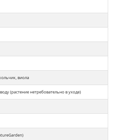
кольчик, виола
оду (растение нетребовательно в уходе)
atureGarden)