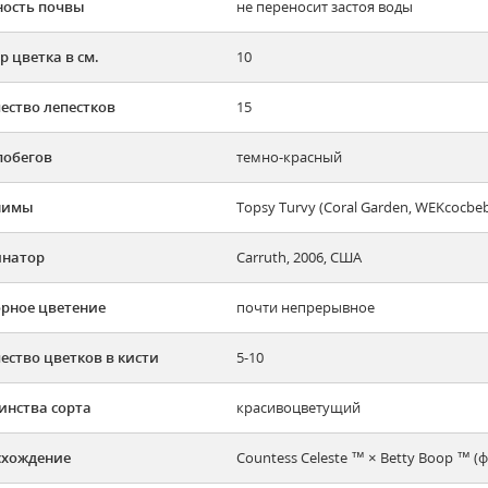
ость почвы
не переносит застоя воды
р цветка в см.
10
ество лепестков
15
побегов
темно-красный
нимы
Topsy Turvy (Coral Garden, WEKcocbe
инатор
Carruth, 2006, США
рное цветение
почти непрерывное
ество цветков в кисти
5-10
инства сорта
красивоцветущий
схождение
Countess Celeste ™ × Betty Boop ™ (ф