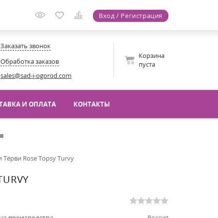
Вход / Регистрация
Заказать звонок
Корзина
Обработка заказов
пуста
sales@sad-i-ogorod.com
ТАВКА И ОПЛАТА
КОНТАКТЫ
ов
 Тёрви Rose Topsy Turvy
TURVY
на производства
Россия