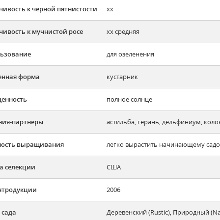
чивость к черной пятнистости
хх
чивость к мучнистой росе
хх средняя
ьзование
для озеленения
енная форма
кустарник
енность
полное солнце
ния-партнеры
астильба, герань, дельфиниум, коло
ность выращивания
легко вырастить начинающему садов
а селекции
США
нтродукции
2006
 сада
Деревенский (Rustic), Природный (N