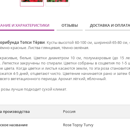
АНИЕ И ХАРАКТЕРИСТИКИ
ОТЗЫВЫ
ДОСТАВКА И ОПЛАТ
орибунда Топси Тёрви
. Кусты высотой 60-100 см, шириной 65-80 см,
ёмно-красные. Листва глянцевая, тёмно-зелёная.
красивые, белые. Цветки диаметром 10 см, полумахровые (до 15 ле
. Лепестки закручены по спирали. Цветки собраны в соцветия по 1-5 
е цвета. Когда цветки и листья касаются земли, то эта роза станови
ержатся 4-5 дней, отцветают чисто. Цветение начинается рано и зате
 всего вегетационного периода. Аромат лёгкий, яблочный.
й розы лучше подходит сухой климат.
а производства
Россия
ское название
Rose Topsy Turvy