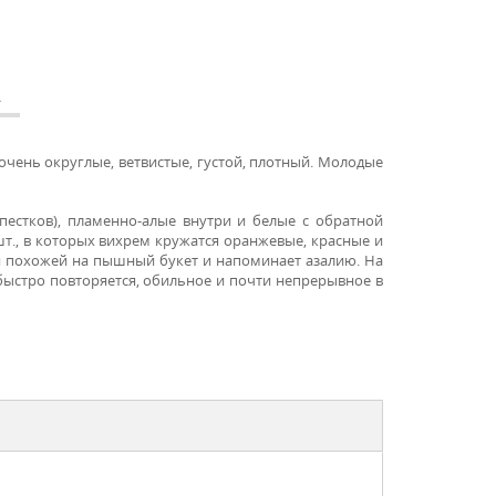
А
 очень округлые, ветвистые, густой, плотный. Молодые
пестков), пламенно-алые внутри и белые с обратной
шт., в которых вихрем кружатся оранжевые, красные и
тся похожей на пышный букет и напоминает азалию. На
м быстро повторяется, обильное и почти непрерывное в