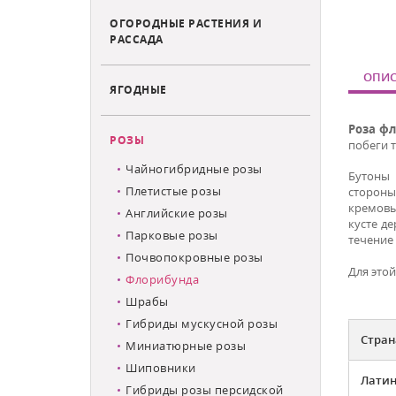
ОГОРОДНЫЕ РАСТЕНИЯ И
РАССАДА
ОПИС
ЯГОДНЫЕ
Роза фл
РОЗЫ
побеги т
Чайногибридные розы
Бутоны 
Плетистые розы
стороны
кремовы
Английские розы
кусте д
Парковые розы
течение
Почвопокровные розы
Для это
Флорибунда
Шрабы
Гибриды мускусной розы
Стран
Миниатюрные розы
Шиповники
Латин
Гибриды розы персидской