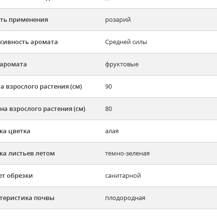
ть применения
розарий
сивность аромата
Средней силы
аромата
фруктовые
а взрослого растения (см)
90
а взрослого растения (см)
80
ка цветка
алая
ка листьев летом
темно-зеленая
ет обрезки
санитарной
теристика почвы
плодородная