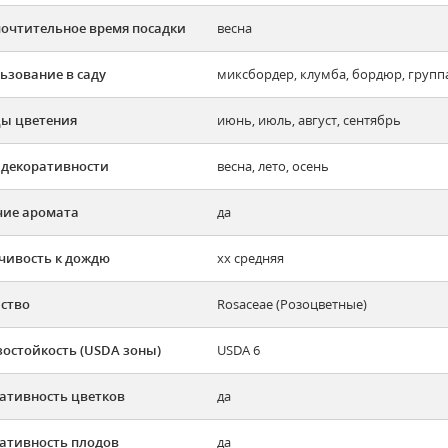
очтительное время посадки
весна
ьзование в саду
миксбордер, клумба, бордюр, групп
ы цветения
июнь, июль, август, сентябрь
 декоративности
весна, лето, осень
ие аромата
да
чивость к дождю
хх средняя
ство
Rosaceae (Розоцветные)
остойкость (USDA зоны)
USDA 6
ативность цветков
да
ативность плодов
да