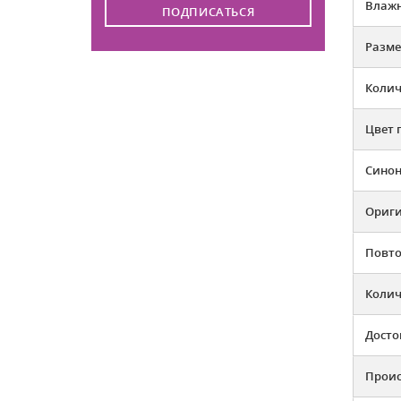
Влажн
ПОДПИСАТЬСЯ
Разме
Колич
Цвет 
Сино
Ориг
Повто
Колич
Досто
Прои