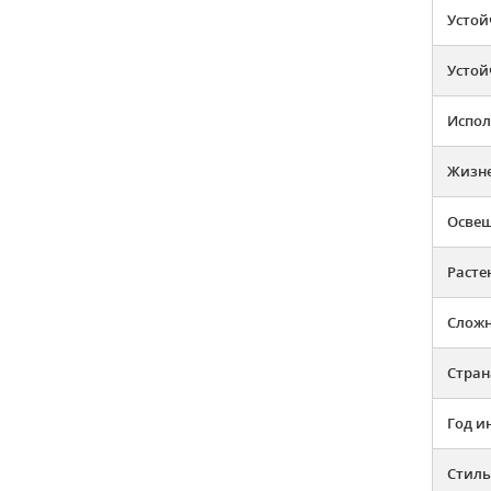
Устой
Устой
Испол
Жизн
Освещ
Расте
Слож
Стран
Год и
Стиль