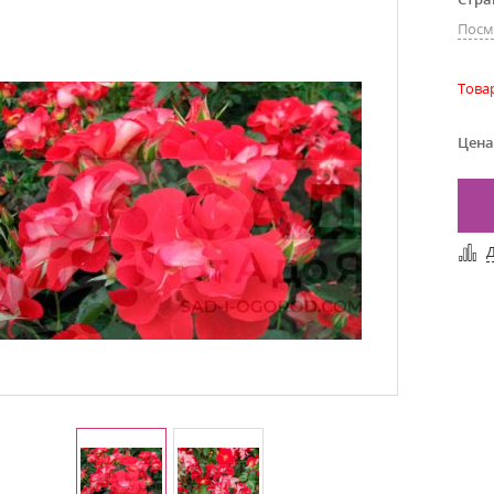
Посм
Това
Цена