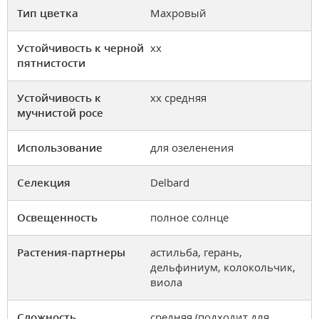
Тип цветка
Махровый
Устойчивость к черной
хх
пятнистости
Устойчивость к
хх средняя
мучнистой росе
Использование
для озеленения
Селекция
Delbard
Освещенность
полное солнце
Растения-партнеры
астильба, герань,
дельфиниум, колокольчик,
виола
Сложность
средняя (подходит для