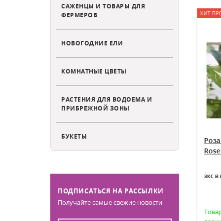
САЖЕНЦЫ И ТОВАРЫ ДЛЯ
ХИТ ПРОДАЖ
СКИДКА (-49%)
ХИТ ПР
ФЕРМЕРОВ
НОВОГОДНИЕ ЕЛИ
КОМНАТНЫЕ ЦВЕТЫ
РАСТЕНИЯ ДЛЯ ВОДОЕМА И
ПРИБРЕЖНОЙ ЗОНЫ
БУКЕТЫ
 Папа
Роза чайно-гибридная Дабл
Роза
 Papa
Делайт Rose hybrid tea Double
Rose 
Delight
Роза Дабл делайт окс весна, горшок в
зкс в
наличии
ПОДПИСАТЬСЯ НА РАССЫЛКИ
Получайте самые свежие новости
аказа на
Товар доступен для предзаказа на
Товар