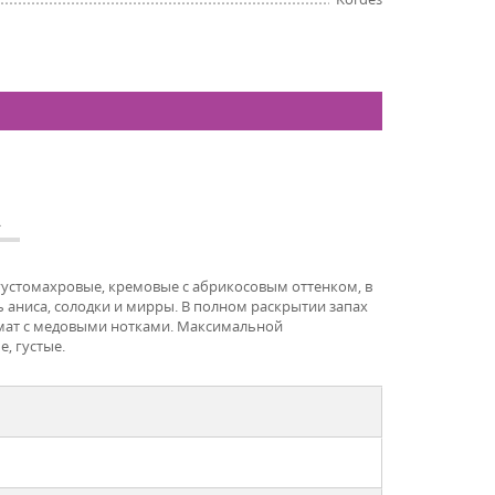
А
густомахровые, кремовые с абрикосовым оттенком, в
 аниса, солодки и мирры. В полном раскрытии запах
омат с медовыми нотками. Максимальной
, густые.