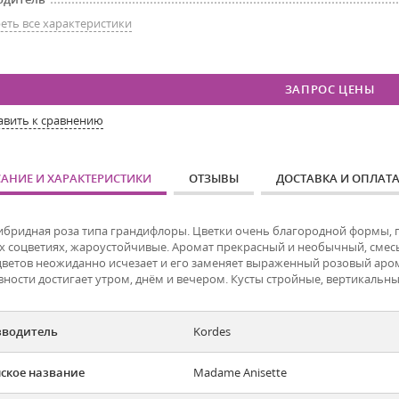
еть все характеристики
ЗАПРОС ЦЕНЫ
авить к сравнению
АНИЕ И ХАРАКТЕРИСТИКИ
ОТЗЫВЫ
ДОСТАВКА И ОПЛАТ
ибридная роза типа грандифлоры. Цветки очень благородной формы, 
х соцветиях, жароустойчивые. Аромат прекрасный и необычный, смесь
цветов неожиданно исчезает и его заменяет выраженный розовый ар
ности достигает утром, днём и вечером. Кусты стройные, вертикальные
зводитель
Kordes
ское название
Madame Anisette