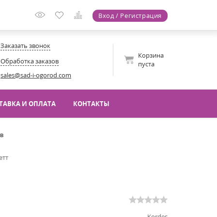
Вход / Регистрация
Заказать звонок
Корзина
Обработка заказов
пуста
sales@sad-i-ogorod.com
ТАВКА И ОПЛАТА
КОНТАКТЫ
ов
етт
Kordes