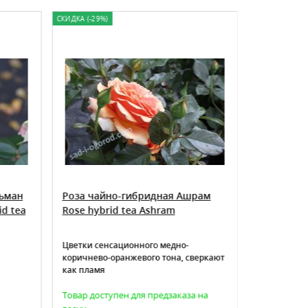
СКИДКА (-29%)
ьман
Роза чайно-гибридная Ашрам
Роза чайн
d tea
Rose hybrid tea Ashram
де Ортиз R
Ortiz
Цветки сенсационного медно-
Цветки кру
коричнево-оранжевого тона, сверкают
классическ
как пламя
цвета с сер
сильный аро
Товар доступен для предзаказа на
Товара нет