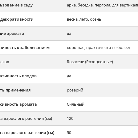
ьзование в саду
арка, беседка, пергола, для вертика
 декоративности
весна, лето, осень
ие аромата
да
чивость к заболеваниям
хорошая, практически не болеет
ство
Rosaceae (Розоцветные)
ативность плодов
да
ть применения
розарий
сивность аромата
Сильный
а взрослого растения (см)
120
а взрослого растения (см)
50