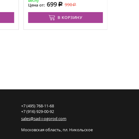
весну
699
1 1
990
Цена от:
Цена:
В КОРЗИНУ
+7 (495) 768-11-68
+7 (916) 929-00-92
sales@sad-i-ogorod.com
Московская область
,
пл. Никольcкое