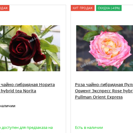
ОДАЖ
ХИТ ПРОДАЖ
СКИДКА (-49%)
 чайно-гибридная Норита
Роза чайно-гибридная Пул
hybrid tea Norita
Ориент Экспресс Rose hybri
Pullman Orient Express
 наличии
 доступен для предзаказа на
Есть в наличии