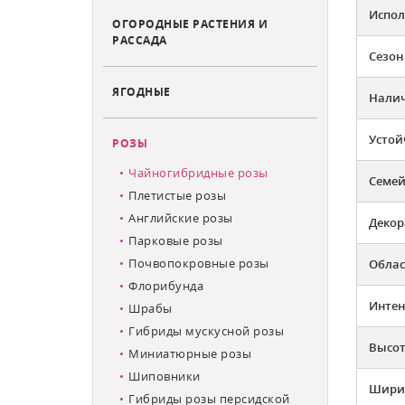
Испол
ОГОРОДНЫЕ РАСТЕНИЯ И
РАССАДА
Сезон
ЯГОДНЫЕ
Налич
Устой
РОЗЫ
Чайногибридные розы
Семей
Плетистые розы
Английские розы
Декор
Парковые розы
Почвопокровные розы
Облас
Флорибунда
Интен
Шрабы
Гибриды мускусной розы
Высот
Миниатюрные розы
Шиповники
Ширин
Гибриды розы персидской