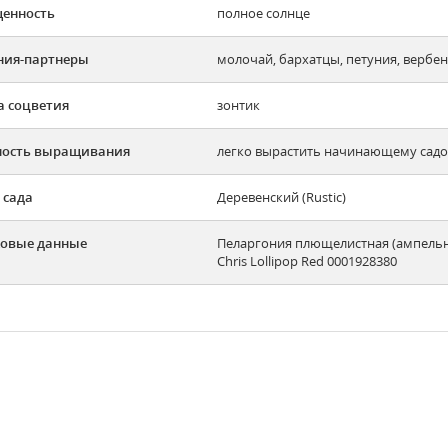
енность
полное солнце
ния-партнеры
молочай, бархатцы, петуния, вербе
 соцветия
зонтик
ность выращивания
легко вырастить начинающему садов
 сада
Деревенский (Rustic)
овые данные
Пеларгония плющелистная (ампельная
Chris Lollipop Red 0001928380