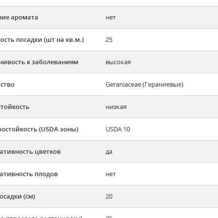
ие аромата
нет
ость посадки (шт на кв.м.)
25
чивость к заболеваниям
высокая
ство
Geraniaceae (Гераниевые)
тойкость
низкая
остойкость (USDA зоны)
USDA 10
ативность цветков
да
ативность плодов
нет
осадки (см)
20