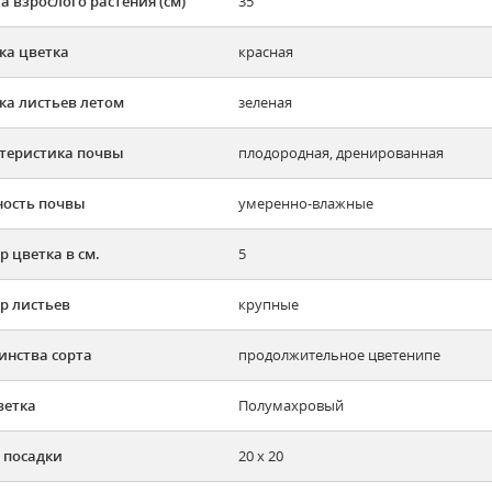
а взрослого растения (см)
35
ка цветка
красная
ка листьев летом
зеленая
теристика почвы
плодородная, дренированная
ость почвы
умеренно-влажные
р цветка в см.
5
р листьев
крупные
инства сорта
продолжительное цветенипе
ветка
Полумахровый
 посадки
20 х 20