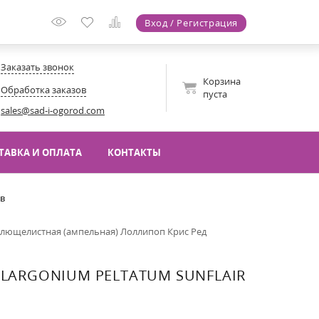
Вход / Регистрация
Заказать звонок
Корзина
Обработка заказов
пуста
sales@sad-i-ogorod.com
ТАВКА И ОПЛАТА
КОНТАКТЫ
ов
лющелистная (ампельная) Лоллипоп Крис Ред
LARGONIUM PELTATUM SUNFLAIR