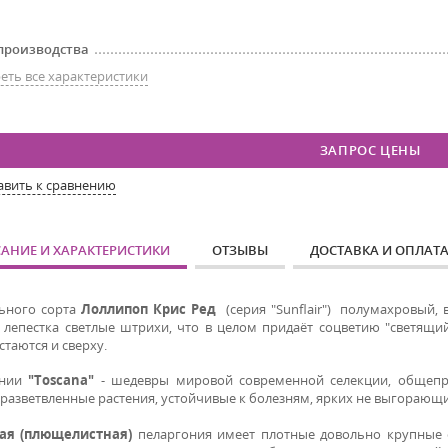
производства
еть все характеристики
ЗАПРОС ЦЕНЫ
авить к сравнению
АНИЕ И ХАРАКТЕРИСТИКИ
ОТЗЫВЫ
ДОСТАВКА И ОПЛАТ
ьного сорта
Лоллипоп Крис Ред
(серия "Sunflair"
)
полумахровый, в
 лепестка светлые штрихи, что в целом придаёт соцветию "светящий
стаются и сверху.
онии
"Toscana"
- шедевры мировой современной селекции, общепр
разветвленные растения, устойчивые к болезням, ярких не выгорающи
ая (плющелистная)
пеларгония имеет плотные довольно крупные с