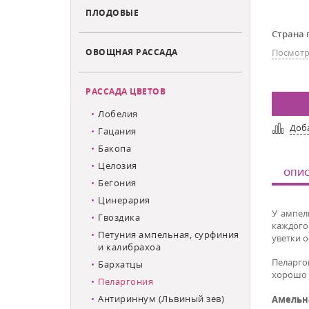
ПЛОДОВЫЕ
Страна 
ОВОЩНАЯ РАССАДА
Посмотр
РАССАДА ЦВЕТОВ
Лобелия
Доб
Гацания
Бакопа
Целозия
ОПИС
Бегония
Цинерария
У ампел
Гвоздика
каждого
Петуния ампельная, сурфиния
уветки о
и калибрахоа
Пеларг
Бархатцы
хорошо 
Пеларгония
Антириннум (Львиный зев)
Амельн