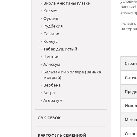
условия
Виола Анютины глазки
равных! 
Космея
зимой п
Фуксия
Пеларго
Рудбекия
на терра
Сальвия
Колеус
Табак душистый
Цинния
Стран
Алиссум
Бальзамин Уоллера (Ванька
мокрый)
Латин
Вербена
Предп
Астра
Агератум
Испол
ЛУК-СЕВОК
Месяц
Сезон
КАРТОФЕЛЬ СЕМЕННОЙ