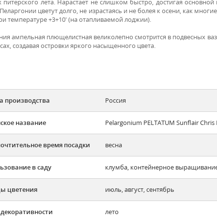
х питерского лета. Нарастает не слишком быстро, достигая основной
Пеларгонии цветут долго, не израстаясь и не болея к осени, как мног
ри температуре +3+10' (на отапливаемой лоджии).
ния ампельная плющелистная великолепно смотрится в подвесных вазо
сах, создавая островки яркого насыщенного цвета.
а производства
Россия
ское название
Pelargonium PELTATUM Sunflair Chris 
очтительное время посадки
весна
ьзование в саду
клумба, контейнерное выращивани
ы цветения
июль, август, сентябрь
 декоративности
лето