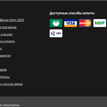
Доступные способы оплаты
 Весна-Лето 2025
о магазине
 и акции
а и оплата
ы
рантии
ерея
опросы
и уход за садом
ава защищены.