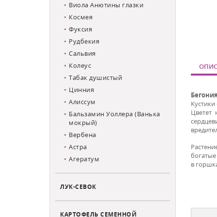
Виола Анютины глазки
Космея
Фуксия
Рудбекия
Сальвия
Колеус
ОПИС
Табак душистый
Цинния
Бегони
Алиссум
Кустики 
Цветет 
Бальзамин Уоллера (Ванька
сердцев
мокрый)
вредите
Вербена
Астра
Растени
богатые
Агератум
в горшк
ЛУК-СЕВОК
КАРТОФЕЛЬ СЕМЕННОЙ