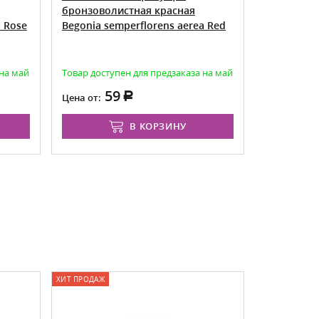
бронзоволистная красная
Begonia se
a Rose
Begonia semperflorens aerea Red
 на май
Товар доступен для предзаказа на май
Товар досту
59
5
Цена от:
Цена от:
В КОРЗИНУ
ХИТ ПРОДАЖ