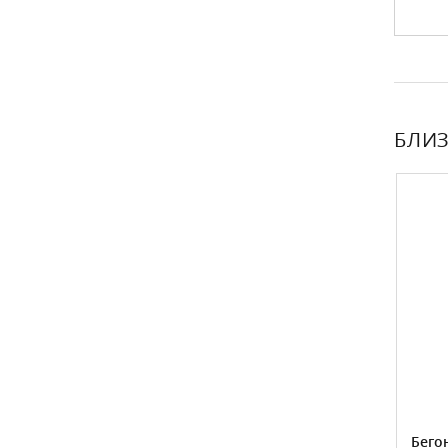
БЛИЗ
Бегония Вечноцветущая Белая
Бего