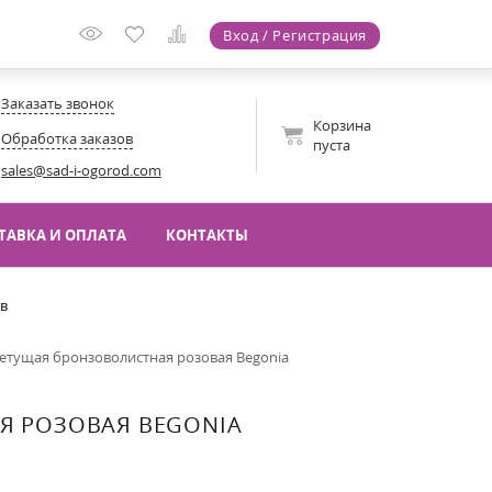
Вход / Регистрация
Заказать звонок
Корзина
Обработка заказов
пуста
sales@sad-i-ogorod.com
ТАВКА И ОПЛАТА
КОНТАКТЫ
ов
етущая бронзоволистная розовая Begonia
Я РОЗОВАЯ BEGONIA