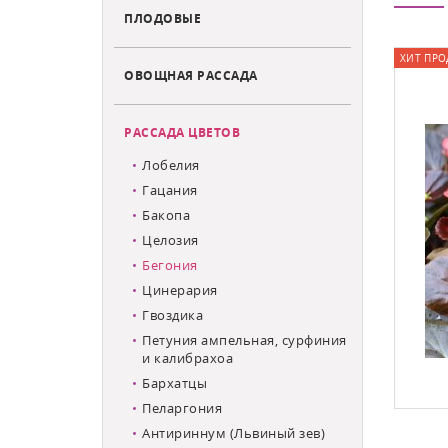
ПЛОДОВЫЕ
ХИТ ПРО
ОВОЩНАЯ РАССАДА
РАССАДА ЦВЕТОВ
Лобелия
Гацания
Бакопа
Целозия
Бегония
Цинерария
Гвоздика
Петуния ампельная, сурфиния
и калибрахоа
Бархатцы
Пеларгония
Антириннум (Львиный зев)