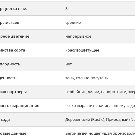
р цветка в см.
3
р листьев
средние
рное цветение
непрерывное
инства сорта
красивоцветущее
плодность
нет
енность
тень, солнце-полутень
ния-партнеры
вербейник, лилии, папоротники, зв
ность выращивания
легко вырастить начинающему садов
 сада
Деревенский (Rustic), Природный (N
овые данные
Бегония вечноцветущая бронзоволист