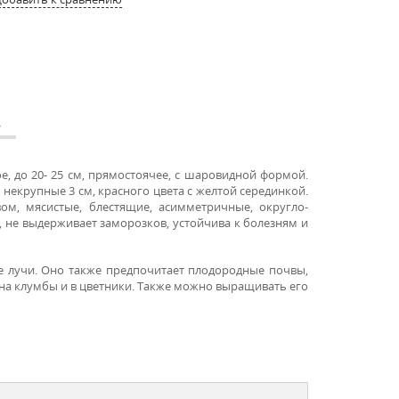
А
е, до 20- 25 см, прямостоячее, с шаровидной формой.
 некрупные 3 см, красного цвета с желтой серединкой.
вом,
мясистые, блестящие, асимметричные, округло-
, не выдерживает заморозков, устойчива к болезням и
е лучи. Оно также предпочитает плодородные почвы,
 на клумбы и в цветники. Также можно выращивать его