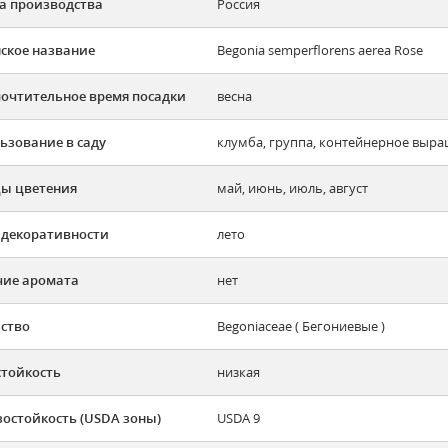
а производства
Россия
ское название
Begonia semperflorens aerea Rose
очтительное время посадки
весна
ьзование в саду
клумба, группа, контейнерное выр
ы цветения
май, июнь, июль, август
 декоративности
лето
ие аромата
нет
ство
Begoniaceae ( Бегониевые )
тойкость
низкая
остойкость (USDA зоны)
USDA 9