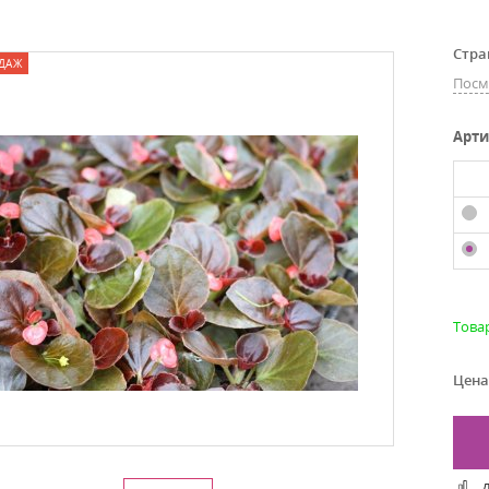
Стра
ДАЖ
Посм
Арти
Това
Цена