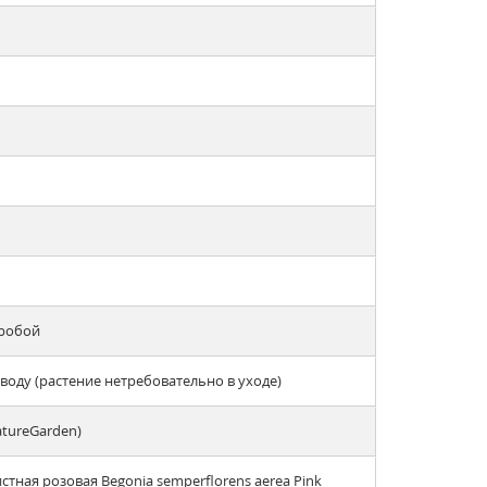
еробой
оду (растение нетребовательно в уходе)
atureGarden)
ная розовая Begonia semperflorens aerea Pink