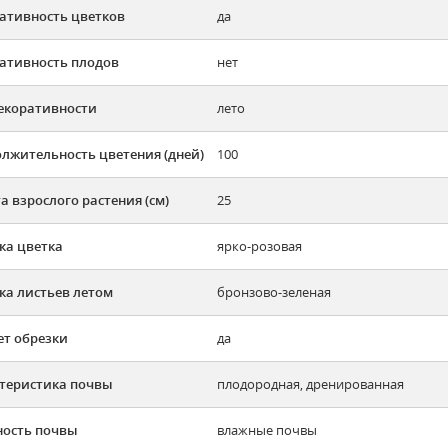
ативность цветков
да
ативность плодов
нет
екоративности
лето
лжительность цветения (дней)
100
а взрослого растения (см)
25
ка цветка
ярко-розовая
ка листьев летом
бронзово-зеленая
ет обрезки
да
теристика почвы
плодородная, дренированная
ость почвы
влажные почвы