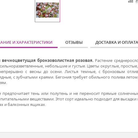
АНИЕ И ХАРАКТЕРИСТИКИ
ОТЗЫВЫ
ДОСТАВКА И ОПЛАТ
я вечноцветущая бронзоволистная розовая.
Растение среднеросло
с
ильноразветвленные,
небольшие и густые
.
Цветы округлые, простые,
непрерывно с весны до осени. Листья темные,
с бронзовым отли
идные, с зубчатыми краями. Бегония требует обильного полива летом
лям.
е предпочитает тень или полутень и не переносит прямые солнечны
 питательными веществами. Этот сорт идеально подходит для высадки
ах и балконных ящиках.