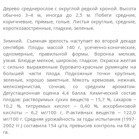
Дерево среднерослое с округлой редкой кроной. Высота
обычно 3–4 м, иногда до 2,5 м. Побеги средние,
коричневые, прямые, голые. Листья округлые, средние,
короткозаостренные, гладкие, зеленые.
Зимний. Съемная зрелость наступает во второй декаде
сентября. Плоды массой 140 г, усеченно-конические,
одномерные, правильной формы. Воронка мелкая,
узкая. Блюдце мелкое, широкое, гладкое. Окраска желтая
с сильно выраженным буровато-красным румянцем на
большей части плода. Подкожные точки крупные,
зеленые, хорошо заметные. Мякоть кремовая, нежная,
мелкозернистая, сочная, со средним ароматом.
Дегустационная оценка 4,4 балла. Химический состав
плодов: растворимых сухих веществ – 15,7 %, сахаров –
10,2 %, титруемых кислот – 0,40 %, аскорбиновой
кислоты – 6,2 мг/100 г, Р-активных веществ – 122,0
мг/100 г. Средняя урожайность за годы испытания (1997-
2002 гг.) составила 154 ц/га, превысив контроль на 68 ц/
га.