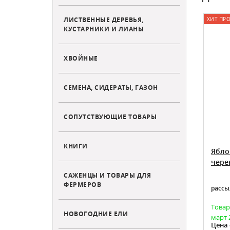
ЛИСТВЕННЫЕ ДЕРЕВЬЯ,
ХИТ ПР
КУСТАРНИКИ И ЛИАНЫ
ХВОЙНЫЕ
СЕМЕНА, СИДЕРАТЫ, ГАЗОН
СОПУТСТВУЮЩИЕ ТОВАРЫ
КНИГИ
Яблоня Штрейфлинг (Штрифель
Ябло
или Осеннее полосатое) черенки
чере
для прививки
САЖЕНЦЫ И ТОВАРЫ ДЛЯ
ФЕРМЕРОВ
оки
рассы
Есть в наличии
Товар
НОВОГОДНИЕ ЕЛИ
март 
570
Цена:
Цена 