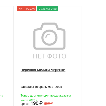
ХИТ ПРОДАЖ
СКИДКА (-24%)
СКИДКА (-24%)
Черешня Милана черенки
Яблоня Ho
я
рассылка февраль-март 2025
Рассылка фе
на
Товар доступен для предзаказа на
Товар досту
март 2026 г
март 2026 г
190
1
250
Цена:
Цена от: