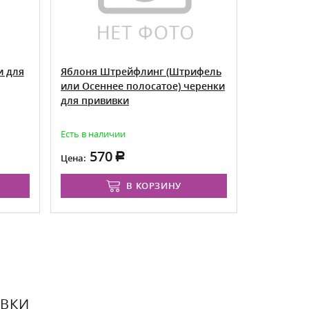
и для
Яблоня Штрейфлинг (Штрифель
Яблоня Я
или Осеннее полосатое) черенки
для прив
для прививки
Есть в наличии
Товар досту
март 2026 г
570
5
Цена:
Цена от:
В КОРЗИНУ
ИВКИ