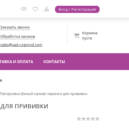
Вход / Регистрация
Заказать звонок
Корзина
Обработка заказов
пуста
sales@sad-i-ogorod.com
ТАВКА И ОПЛАТА
КОНТАКТЫ
ов
Папировка (Белый налив) черенки для прививки
 ДЛЯ ПРИВИВКИ