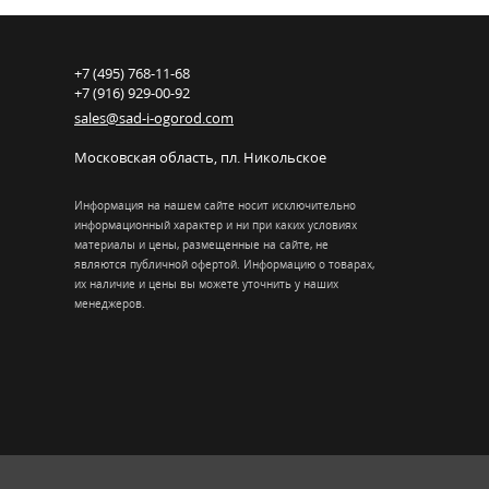
+7 (495) 768-11-68
+7 (916) 929-00-92
sales@sad-i-ogorod.com
Московская область
,
пл. Никольcкое
Информация на нашем сайте носит исключительно
информационный характер и ни при каких условиях
материалы и цены, размещенные на сайте, не
являются публичной офертой. Информацию о товарах,
их наличие и цены вы можете уточнить у наших
менеджеров.