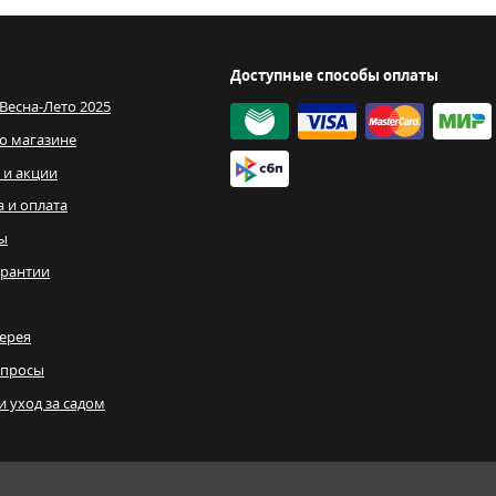
Доступные способы оплаты
 Весна-Лето 2025
о магазине
 и акции
а и оплата
ы
рантии
ерея
опросы
и уход за садом