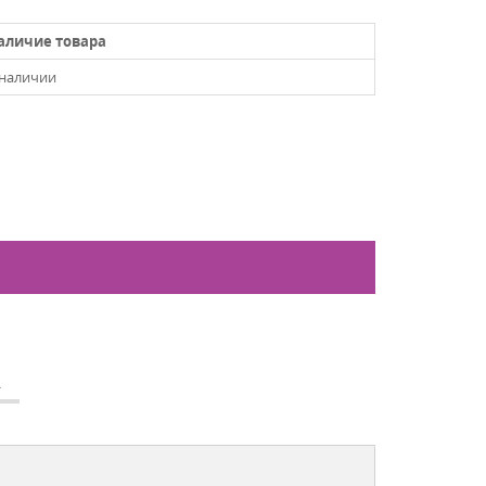
аличие товара
 наличии
А