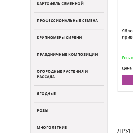
КАРТОФЕЛЬ СЕМЕННОЙ
ПРОФЕССИОНАЛЬНЫЕ СЕМЕНА
рививки
Яблоня Коричное Новое черенки
Ябло
для прививки
прив
КРУПНОМЕРЫ СИРЕНИ
025
ПРАЗДНИЧНЫЕ КОМПОЗИЦИИ
аказа на
Есть в наличии
Есть 
579
Цена от:
Цена 
ОГОРОДНЫЕ РАСТЕНИЯ И
РАССАДА
НУ
В КОРЗИНУ
ЯГОДНЫЕ
РОЗЫ
МНОГОЛЕТНИЕ
ДРУГ