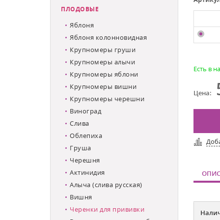
ПЛОДОВЫЕ
Яблоня
Яблоня колонновидная
Крупномеры груши
Крупномеры алычи
Есть в н
Крупномеры яблони
Крупномеры вишни
Цена:
Крупномеры черешни
Виноград
Слива
Облепиха
Доб
Груша
Черешня
Актинидия
ОПИС
Алыча (слива русская)
Вишня
Черенки для прививки
Налич