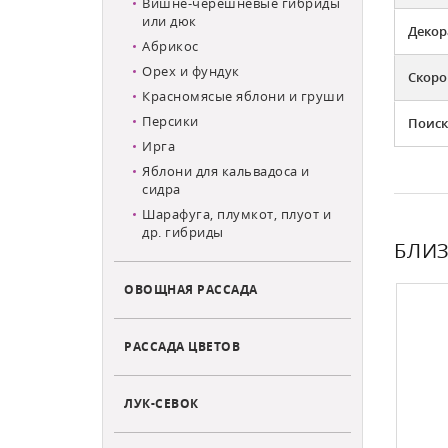
Вишне-черешневые гибриды
или дюк
Декор
Абрикос
Орех и фундук
Скоро
Красномясые яблони и груши
Персики
Поиск
Ирга
Яблони для кальвадоса и
сидра
Шарафуга, плумкот, плуот и
др. гибриды
БЛИЗ
ОВОЩНАЯ РАССАДА
РАССАДА ЦВЕТОВ
ЛУК-СЕВОК