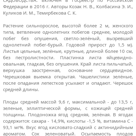
САДОВОДСТВА. Включён в Госреестр по Российской
Федерации в 2016 г. Авторы Козак Н. В., Колбасина Э. И.,
Куликов И. М., Темирбекова С. К.
Растение сильнорослое, высотой более 2 м, женского
типа, ветвление однолетних побегов среднее, молодой
побег без опушения, светло-зелёный, вызревший
однолетний побег-бурый. Годовой прирост до 1,5 м).
Листья цельные, зелёные, крупные, длиной более 10 см,
без пестролистности. Пластинка листа яйцевидно-
овальная, гладкая, без опушения. Край листа пильчатый,
верхушка заостренная, основание сердцевидное.
Черешковая выемка открытая. Чашелистики зелёные,
после опадания лепестков усыхают и опадают. Черешок
средней длины.
Плоды средней массой 9,6 г, максимальной - до 13,5 г,
зеленые, эллиптической формы, с кожицей средней
толщины. Плодоножка ягод средняя, зелёная. В ягодах
содержится: сахара - 14,9%, кислоты -1,5 %, витамина С -
93,1 мг%. Вкус ягод кисловато-сладкий с актинидийным
ароматом. Сок зеленоватый. Осыпаемость плодов