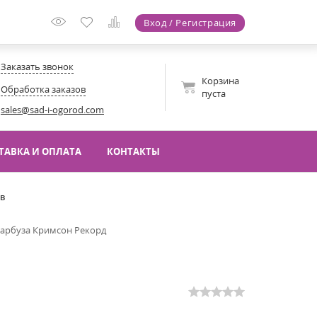
Вход / Регистрация
Заказать звонок
Корзина
Обработка заказов
пуста
sales@sad-i-ogorod.com
ТАВКА И ОПЛАТА
КОНТАКТЫ
ов
 арбуза Кримсон Рекорд