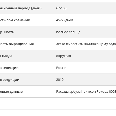
ационный период (дней)
67-106
сть при хранении
45-65 дней
енность
полное солнце
ность выращивания
легко вырастить начинающему садов
 плода
округлая
а селекции
Россия
нтродукции
2010
овые данные
Рассада арбуза Кримсон Рекорд 0003