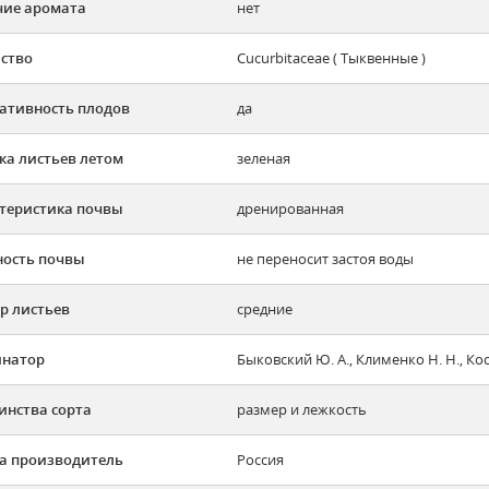
ие аромата
нет
ство
Cucurbitaceae ( Тыквенные )
ативность плодов
да
ка листьев летом
зеленая
теристика почвы
дренированная
ость почвы
не переносит застоя воды
р листьев
средние
инатор
Быковский Ю. А., Клименко Н. Н., Кос
инства сорта
размер и лежкость
а производитель
Россия