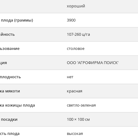
хороший
 плода (граммы)
3900
йность
107-260 ц/га
ьзование
столовое
ция
ООО 'АГРОФИРМА ПОИСК'
плодность
нет
ка мякоти
красная
ка кожицы плода
светло-зеленая
 посадки
100 × 100 см
сть плода
высокая