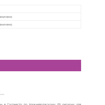
раничено
раничено
А
 в Госреестр по Нижневолжскому (8) региону для