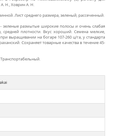
. Н., Ховрин А. Н.
линной. Лист среднего размера, зеленый, рассеченный.
к - зеленые размытые широкие полосы и очень слабая
я, средней плотности. Вкус хороший. Семена мелкие,
при выращивании на богаре 107-260 ц/га, у стандарта
страханский. Сохраняет товарные качества в течение 45-
 Транспортабельный.
akai