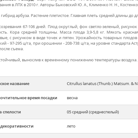
ния в ЛПХ в 2010 г. Авторы Быковский Ю. А., Клименко Н. Н., Костенко А
гибрид арбуза. Растение плетистое. Главная плеть средней длины до д
созревания 67-106 дней. Плод округлый, фон светло-зеленый, рисуно
ость. Кора средней толщины. Масса плода 3,9-5,8 кг. Мякоть красна
вые, с рисунком в виде точек и пятен. Урожайность товарных плодов 
ий - 97-295 ц/га, при орошении - 208-738 ц/га, на уровне стандарта А
после съема.
стойчивый, вынослив к временному понижению температуры воздуха.
ское название
Citrullus lanatus (Thunb.) Matsum. & N
очтительное время посадки
весна
а спелости
05 средний (среднеспелый)
 декоративности
лето