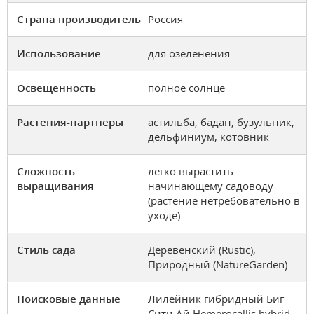
Страна производитель
Россия
Использование
для озеленения
Освещенность
полное солнце
Растения-партнеры
астильба, бадан, бузульник,
дельфиниум, котовник
Сложность
легко вырастить
выращивания
начинающему садоводу
(растение нетребовательно в
уходе)
Стиль сада
Деревенский (Rustic),
Природный (NatureGarden)
Поисковые данные
Лилейник гибридный Биг
Сити Ай Hemerocallis hybrid