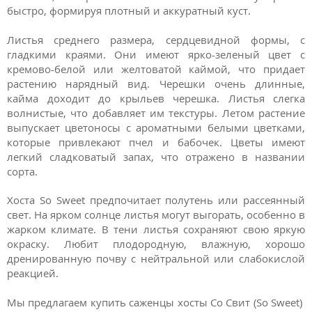
быстро, формируя плотный и аккуратный куст.
Листья среднего размера, сердцевидной формы, с
гладкими краями. Они имеют ярко-зеленый цвет с
кремово-белой или желтоватой каймой, что придает
растению нарядный вид.
Черешки очень длинные,
кайма доходит до крыльев черешка.
Листья слегка
волнистые, что добавляет им текстуры. Летом растение
выпускает цветоносы с ароматными белыми цветками,
которые привлекают пчел и бабочек. Цветы имеют
легкий сладковатый запах, что отражено в названии
сорта.
Хоста
So Sweet предпочитает полутень или рассеянный
свет. На ярком солнце листья могут выгорать, особенно в
жарком климате. В тени листья сохраняют свою яркую
окраску. Любит плодородную, влажную, хорошо
дренированную почву с нейтральной или слабокислой
реакцией.
Мы предлагаем купить саженцы хосты Со Свит (So Sweet)