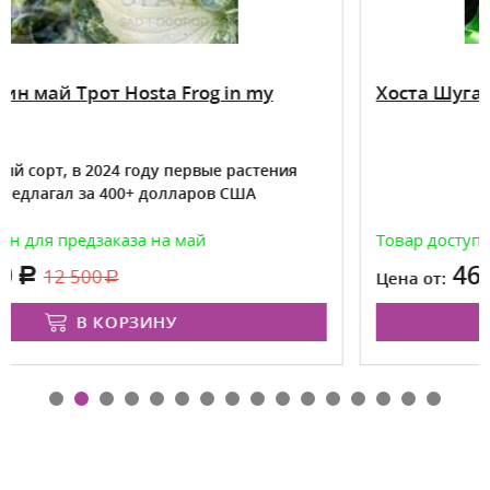
 in my
Хоста Шуга энд Спайс Hosta Sugar a
 растения
 США
Товар доступен для предзаказа на май
460
990
Цена от:
В КОРЗИНУ