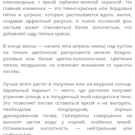
кленовидные, с яркой лаймово-зеленой окраской. Но
главная изюминка — это темно-красные или бордовые
пятна и штрихи, которые расплываются вдоль жилок,
создавая эффектный рисунок. К осени основной фон
листьев может становиться более золотистым, что
добавляет саду теплых красок.
В конце весны — начале лета (апрель–июнь) над кустом
на тонких цветоносах распускаются мелкие бледно-
розовые или белые цветки-колокольчики. Цветение
легкое, воздушное, не отвлекает внимание от красоты
листвы.
Лучше всего растет в полутени или на ажурном солнце.
Идеальный вариант — место, где растение получает
утреннее солнце, а в полуденный зной находится в тени.
Это позволяет листве оставаться яркой и не выгорать.
Необходима плодородная, хорошо
дренированная почва. Гейхереллы совершенно не
выносят застоя воды у корней, особенно зимой.
Оптимальная кислотность — нейтральная или
слабокислая.