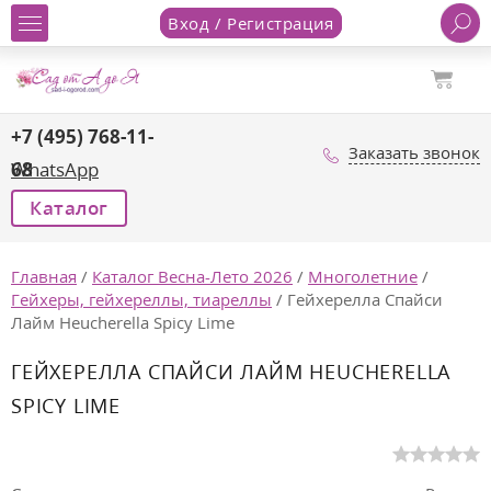
Вход / Регистрация
+7 (495) 768-11-
Заказать звонок
68
WhatsApp
Каталог
Главная
/
Каталог Весна-Лето 2026
/
Многолетние
/
Гейхеры, гейхереллы, тиареллы
/
Гейхерелла Спайси
Лайм Heucherella Spicy Lime
ГЕЙХЕРЕЛЛА СПАЙСИ ЛАЙМ HEUCHERELLA
SPICY LIME