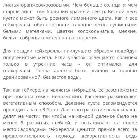
листья оранжево-розовыми. Чем больше солнца и чем
старше лист - тем больший красный центр. Весной весь
кустик может быть ровного лимонного цвета. Как и все
гейхереллы обильно цветет в конце весны пушистыми
белыми метелками. Цветки колокольчатые, мелкие,
белые, собраны в метельчатые соцветия.
Для посадки гейхереллы наилучшим образом подойдут
полутенистые места. Если участок освещается солнцем
только в утренние часы - он оптимален для
гейхереллы. Почва должна быть рыхлой и хорошо
дренированной, без застоя воды.
Так как гейхерелла является гибридом, ее размножение
при помощи семян невозможно. Растение размножают
вегетативным способом. Деление куста рекомендуется
проводить раз в 3-5 лет. Для этого растение выкапывают,
делят на части, так чтобы на каждой деленке было не
менее 5 развитых стеблей, и высаживают на новое
место.Садоводами гейхерелла ценится прежде всего за
продолжительность периода декоративность, ведь