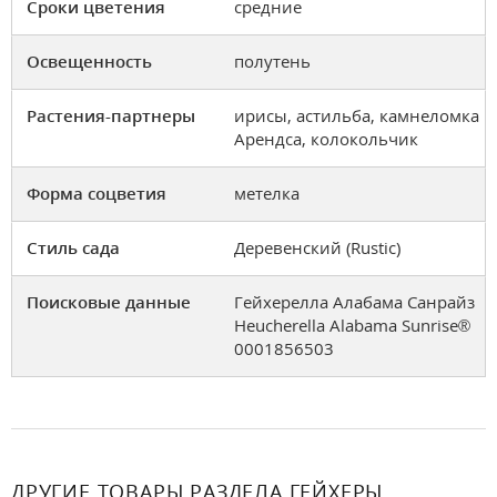
Сроки цветения
средние
Освещенность
полутень
Растения-партнеры
ирисы, астильба, камнеломка
Арендса, колокольчик
Форма соцветия
метелка
Стиль сада
Деревенский (Rustic)
Поисковые данные
Гейхерелла Алабама Санрайз
Heucherella Alabama Sunrise®
0001856503
ДРУГИЕ ТОВАРЫ РАЗДЕЛА ГЕЙХЕРЫ,