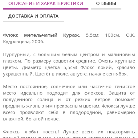
ОПИСАНИЕ И ХАРАКТЕРИСТИКИ
ОТЗЫВЫ
ДОСТАВКА И ОПЛАТА
Флокс метельчатый Кураж
. 5,5см; 100см. О.К.
Кудрявцева, 2006.
Пурпурный, с большим белым центром и малиновым
глазком. По размеру соцветия средние. Очень крупные
цветы. Диаметр цветка 5,5см! Флокс яркий, красиво
украшенный. Цветёт в июле, августе, начале сентября.
Место
постоянное, солнечное или частично тенистое
место идеально подходит для флоксов. Защита от
полуденного солнца и от резких ветров поможет
продлить жизнь этим прекрасным цветам. Флоксы лучше
всего проявляют себя в плодородной, равномерно
влажной, богатой почве.
Флоксы любят поесть! Лучше всего их подкормить
весной азотом (в мае и июне), перед цветением калием, а