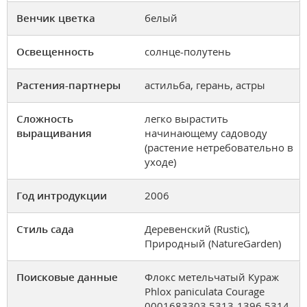
Венчик цветка
белый
Освещенность
солнце-полутень
Растения-партнеры
астильба, герань, астры
Сложность
легко вырастить
выращивания
начинающему садоводу
(растение нетребовательно в
уходе)
Год интродукции
2006
Стиль сада
Деревенский (Rustic),
Природный (NatureGarden)
Поисковые данные
Флокс метельчатый Кураж
Phlox paniculata Courage
0001683303 5313-1396 5314-