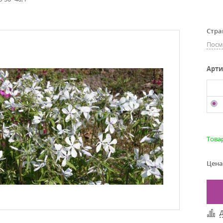
Стра
Посм
Арти
Товар
Цена