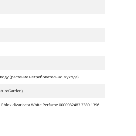
оду (растение нетребовательно в уходе)
atureGarden)
lox divaricata White Perfume 0000982483 3380-1396