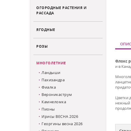
ОГОРОДНЫЕ РАСТЕНИЯ И
РАССАДА
ЯГОДНЫЕ
ОПИС
РОЗЫ
Флокс 
МНОГОЛЕТНИЕ
и в Кана
Ландыши
Многоле
Пахизандра
ланцетн
Фиалка
придато
Вероникаструм
Цветки д
Камнеломка
нежный 
продолж
Пионы
Ирисы ВЕСНА 2026
Георгины весна 2026
Стран
Примула