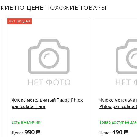
КИЕ ПО ЦЕНЕ ПОХОЖИЕ ТОВАРЫ
ОДАЖ
с метельчатый Тиара Phlox
Флокс метельчатый Гавр
ulata Tiara
Phlox paniculata Gavryusha
в наличии
Товар доступен для предзаказа
990
490
:
Цена: