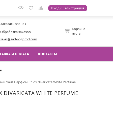
Вход / Регистрация
Заказать звонок
Корзина
Обработка заказов
пуста
sales@sad-i-ogorod.com
ТАВКА И ОПЛАТА
КОНТАКТЫ
ов
ый Уайт Перфюм Phlox divaricata White Perfume
DIVARICATA WHITE PERFUME