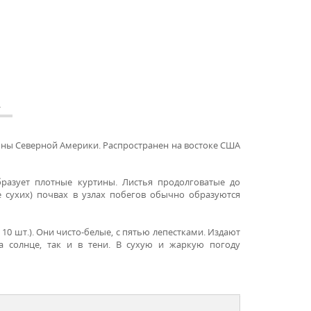
А
йоны Северной Америки. Распространен на востоке США
бразует плотные куртины. Листья продолговатые до
е сухих) почвах в узлах побегов обычно образуются
10 шт.). Они чисто-белые, с пятью лепестками. Издают
а солнце, так и в тени. В сухую и жаркую погоду