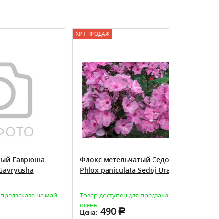
ХИТ ПРОДАЖ
юша
Флокс метельчатый Седой Урал
Флокс ме
Phlox paniculata Sedoj Ural
Phlox pani
 на май
Товар доступен для предзаказа на
Есть в нал
осень
490
49
Цена:
Цена: