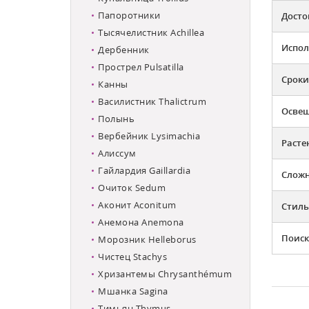
Папоротники
Досто
Тысячелистник Achillea
Испол
Дербенник
Прострел Pulsatilla
Сроки
Канны
Василистник Thalictrum
Освещ
Полынь
Вербейник Lysimachia
Расте
Алиссум
Гайлардия Gaillardia
Слож
Очиток Sedum
Аконит Aconitum
Стиль
Анемона Anemona
Поиск
Морозник Helleborus
Чистец Stachys
Хризантемы Chrysanthémum
Мшанка Sagina
Тимьян Thymus