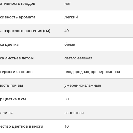
ативность плодов
нет
сивность аромата
Легкий
а взрослого растения (см)
40
ка цветка
белая
ка листьев летом
светло-зеленая
теристика почвы
плодородная, дренированная
ость почвы
умеренно-влажные
р цветка в см.
3.1
 листа
ланцетная
ество цветков в кисти
10