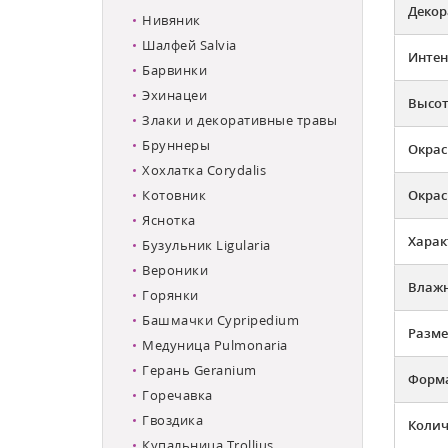
Декор
Нивяник
Шалфей Salvia
Интен
Барвинки
Эхинацеи
Высот
Злаки и декоративные травы
Бруннеры
Окрас
Хохлатка Corydalis
Котовник
Окрас
Яснотка
Харак
Бузульник Ligularia
Вероники
Влажн
Горянки
Башмачки Cypripedium
Разме
Медуница Pulmonaria
Герань Geranium
Форма
Горечавка
Гвоздика
Колич
Купальница Trollius