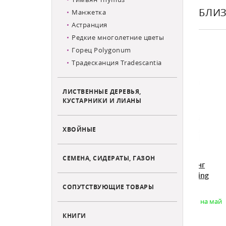
БЛИЗ
Манжетка
Астранция
ХИТ ПР
Редкие многолетние цветы
Горец Polygonum
Традесканция Tradescantia
ЛИСТВЕННЫЕ ДЕРЕВЬЯ,
КУСТАРНИКИ И ЛИАНЫ
ХВОЙНЫЕ
СЕМЕНА, СИДЕРАТЫ, ГАЗОН
вит Саммер
Флокс метельчатый Рейвинг
Флок
ata Sweet
Бьюти Phlox paniculata Raving
panic
Beauty
СОПУТСТВУЮЩИЕ ТОВАРЫ
аказа на
Товар доступен для предзаказа на май
Есть 
990
КНИГИ
Цена:
Цена