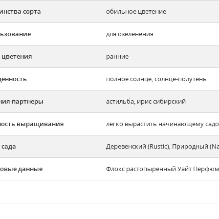
инства сорта
обильное цветение
ьзование
для озеленения
 цветения
ранние
енность
полное солнце, солнце-полутень
ния-партнеры
астильба, ирис сибирский
ность выращивания
легко вырастить начинающему садов
 сада
Деревенский (Rustic), Природный (N
овые данные
Флокс растопыренный Уайт Перфюм Ph