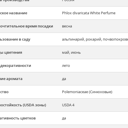
ское название
Phlox divaricata White Perfume
очтительное время посадки
весна
ьзование в саду
альпинарий, рокарий, почвопокров
ы цветения
май, июнь
 декоративности
лето
ие аромата
да
ство
Polemoniaceae (Синюховые)
остойкость (USDA зоны)
USDA 4
ативность цветков
да