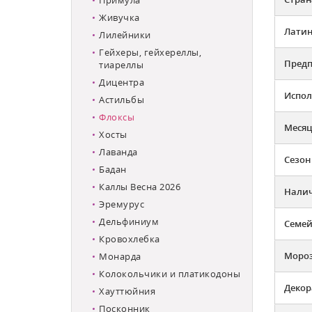
Живучка
Латин
Лилейники
Гейхеры, гейхереллы,
Предп
тиареллы
Дицентра
Испол
Астильбы
Флоксы
Месяц
Хосты
Лаванда
Сезон
Бадан
Каллы Весна 2026
Налич
Эремурус
Дельфиниум
Семей
Кровохлебка
Мороз
Монарда
Колокольчики и платикодоны
Декор
Хауттюйния
Посконник