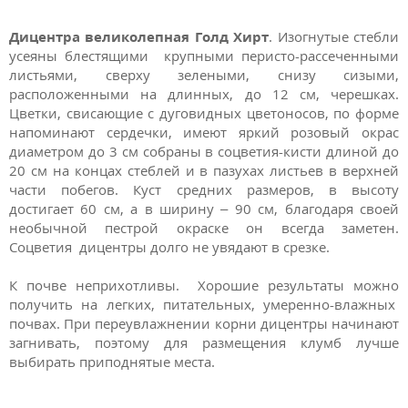
Дицентра великолепная Голд Хирт
. Изогнутые стебли
усеяны блестящими крупными перисто-рассеченными
листьями, сверху зелеными, снизу сизыми,
расположенными на длинных, до 12 см, черешках.
Цветки, свисающие с дуговидных цветоносов, по форме
напоминают сердечки, имеют яркий розовый окрас
диаметром до 3 см собраны в соцветия-кисти длиной до
20 см на концах стеблей и в пазухах листьев в верхней
части побегов. Куст средних размеров, в высоту
достигает 60 см, а в ширину – 90 см, благодаря своей
необычной пестрой окраске он всегда заметен.
Соцветия дицентры долго не увядают в срезке.
К почве неприхотливы. Хорошие результаты можно
получить на легких, питательных, умеренно-влажных
почвах. При переувлажнении корни дицентры начинают
загнивать, поэтому для размещения клумб лучше
выбирать приподнятые места.