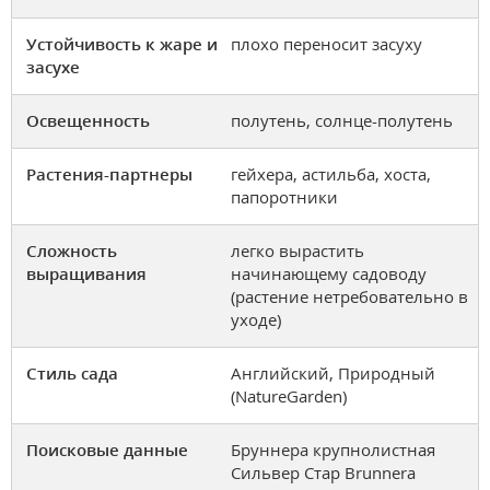
Устойчивость к жаре и
плохо переносит засуху
засухе
Освещенность
полутень, солнце-полутень
Растения-партнеры
гейхера, астильба, хоста,
папоротники
Сложность
легко вырастить
выращивания
начинающему садоводу
(растение нетребовательно в
уходе)
Стиль сада
Английский, Природный
(NatureGarden)
Поисковые данные
Бруннера крупнолистная
Сильвер Стар Brunnera