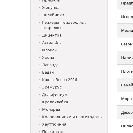
Предп
Живучка
Лилейники
Испол
Гейхеры, гейхереллы,
тиареллы
Месяц
Дицентра
Астильбы
Сезон
Флоксы
Хосты
Налич
Лаванда
Плотн
Бадан
Каллы Весна 2026
Семей
Эремурус
Дельфиниум
Мороз
Кровохлебка
Монарда
Декор
Колокольчики и платикодоны
Хауттюйния
Облас
Посконник