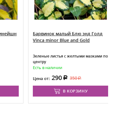
ейшн
Барвинок малый Блю энд Голд
Барвинок
Vinca minor Blue and Gold
Vinca min
Зеленые листья с желтыми мазками по
центру
Есть в наличии
Есть в нали
290
2
350
Цена от:
Цена от:
В КОРЗИНУ