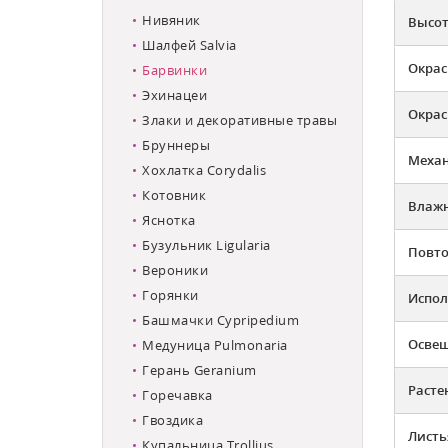
Нивяник
Высот
Шалфей Salvia
Окрас
Барвинки
Эхинацеи
Окрас
Злаки и декоративные травы
Бруннеры
Механ
Хохлатка Corydalis
Котовник
Влажн
Яснотка
Бузульник Ligularia
Повто
Вероники
Горянки
Испол
Башмачки Cypripedium
Освещ
Медуница Pulmonaria
Герань Geranium
Расте
Горечавка
Гвоздика
Листь
Купальница Trollius