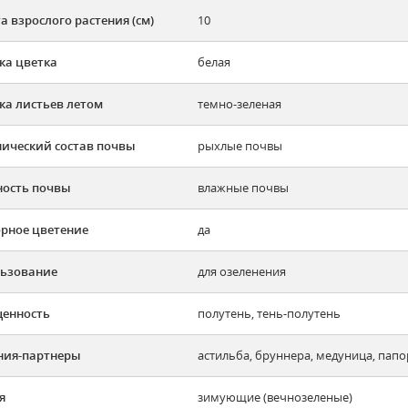
а взрослого растения (см)
10
ка цветка
белая
ка листьев летом
темно-зеленая
ический состав почвы
рыхлые почвы
ость почвы
влажные почвы
рное цветение
да
ьзование
для озеленения
енность
полутень, тень-полутень
ния-партнеры
астильба, бруннера, медуница, папо
я
зимующие (вечнозеленые)