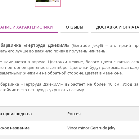
АНИЕ И ХАРАКТЕРИСТИКИ
ОТЗЫВЫ
ДОСТАВКА И ОПЛАТ
а
барвинка «Гертруда Джекилл»
(Gertrude Jekyll) – это яркий п
ать его лучше во влажную почву в полутень или тень.
е начинается в апреле. Цветочки мелкие, белого цвета с пятью леп
о повторное цветение в сентябре. Цветочки будут раскрываться кажд
заметными жилками на обратной стороне. Цветет в мае-июне.
 барвинка «Гертруда Джекилл» вырастает не более 10 см. Уход з
стойчив и его нет нужды укрывать на зиму.
а производства
Россия
ское название
Vinca minor Gertrude Jekyll