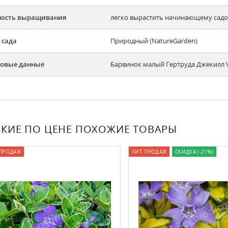
ность выращивания
легко вырастить начинающему садов
 сада
Природный (NatureGarden)
овые данные
Барвинок малый Гертруда Джекилл Vin
КИЕ ПО ЦЕНЕ ПОХОЖИЕ ТОВАРЫ
ОДАЖ
ХИТ ПРОДАЖ
СКИДКА (-21%)