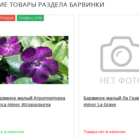
ИЕ ТОВАРЫ РАЗДЕЛА БАРВИНКИ
ОДАЖ
СКИДКА (-23%)
инок малый Атропурпуреа
Барвинок малый Ла Гравэ V
a minor Atropurpurea
minor La Grave
в наличии
Товара нет в наличии