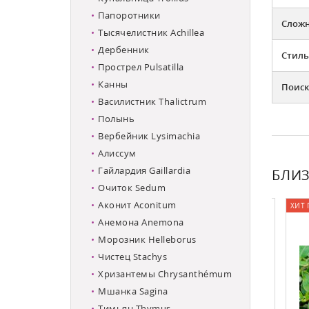
Папоротники
Слож
Тысячелистник Achillea
Дербенник
Стиль
Прострел Pulsatilla
Канны
Поиск
Василистник Thalictrum
Полынь
Вербейник Lysimachia
Алиссум
Гайлардия Gaillardia
БЛИЗ
Очиток Sedum
Аконит Aconitum
ХИТ ПР
Анемона Anemona
Морозник Helleborus
Чистец Stachys
Хризантемы Chrysanthémum
Мшанка Sagina
Тимьян Thymus