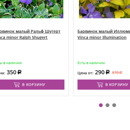
инок малый Ральф Шугерт
Барвинок малый Иллюмин
 minor Ralph Shugert
Vinca minor Illumination
в наличии
Есть в наличии
350
290
370
Цена от:
В КОРЗИНУ
В КОРЗИНУ