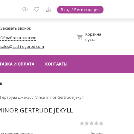
Вход / Регистрация
Заказать звонок
Корзина
Обработка заказов
пуста
sales@sad-i-ogorod.com
ТАВКА И ОПЛАТА
КОНТАКТЫ
ов
ертруда Джекилл Vinca minor Gertrude Jekyll
INOR GERTRUDE JEKYLL
на производства
Россия