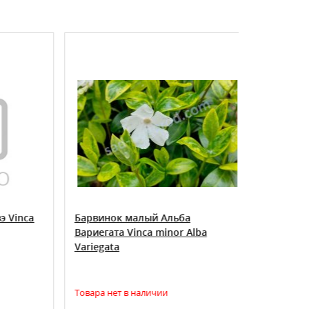
ХИТ ПРОДАЖ
inca
Барвинок малый Альба
Барвинок
Вариегата Vinca minor Alba
Vinca mino
Variegata
Товара нет в наличии
Есть в нали