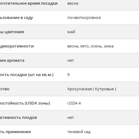
очтительное время посадки
весна
ьзование в саду
почвопокровное
ы цветения
май
 декоративности
весна, лето, осень, зима
ие аромата
нет
ость посадки (шт на кв.м.)
9
ство
Apocynaceae ( Кутровые )
остойкость (USDA зоны)
USDA 4
ативность плодов
нет
ть применения
теневой сад