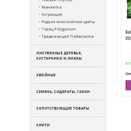
Манжетка
Астранция
Редкие многолетние цветы
Горец Polygonum
вой Vinca
Барвинок малый в ассортименте
Барв
Традесканция Tradescantia
Vinca
ЛИСТВЕННЫЕ ДЕРЕВЬЯ,
КУСТАРНИКИ И ЛИАНЫ
Есть в наличии
Есть 
350
Цена:
Цена:
ХВОЙНЫЕ
НУ
В КОРЗИНУ
СЕМЕНА, СИДЕРАТЫ, ГАЗОН
СОПУТСТВУЮЩИЕ ТОВАРЫ
КНИГИ