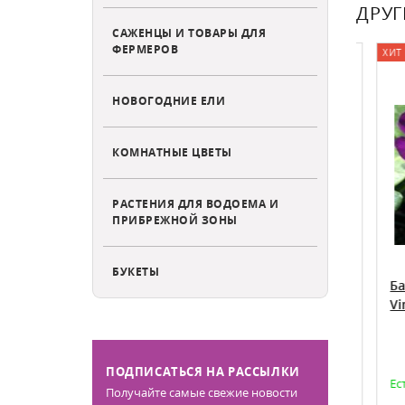
ДРУГ
САЖЕНЦЫ И ТОВАРЫ ДЛЯ
ФЕРМЕРОВ
ХИТ ПРОДАЖ
СКИДКА (-10%)
ХИТ ПР
НОВОГОДНИЕ ЕЛИ
КОМНАТНЫЕ ЦВЕТЫ
РАСТЕНИЯ ДЛЯ ВОДОЕМА И
ПРИБРЕЖНОЙ ЗОНЫ
БУКЕТЫ
сортименте
Барвинок малый Вариегата Vinca
Барв
minor Variegata
Vinc
ПОДПИСАТЬСЯ НА РАССЫЛКИ
Есть в наличии
Есть 
Получайте самые свежие новости