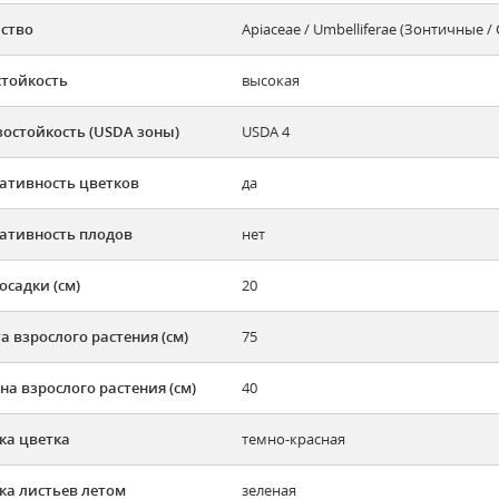
ство
Apiaceae / Umbelliferae (Зонтичные 
тойкость
высокая
остойкость (USDA зоны)
USDA 4
ативность цветков
да
ативность плодов
нет
осадки (см)
20
а взрослого растения (см)
75
а взрослого растения (см)
40
ка цветка
темно-красная
ка листьев летом
зеленая