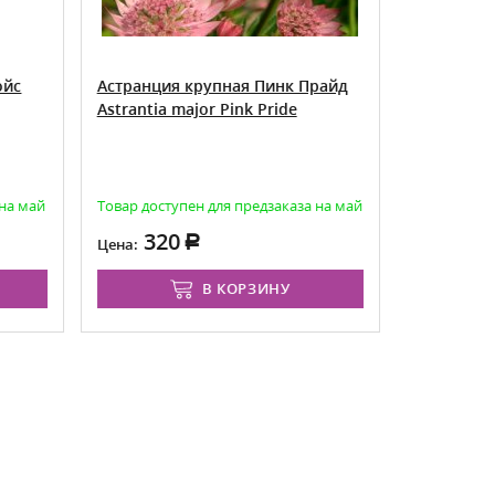
ойс
Астранция крупная Пинк Прайд
Астранция
Astrantia major Pink Pride
Astrantia 
 на май
Товар доступен для предзаказа на май
Товар досту
320
35
Цена:
Цена:
В КОРЗИНУ