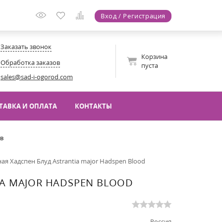
Вход / Регистрация
Заказать звонок
Корзина
Обработка заказов
пуста
sales@sad-i-ogorod.com
ТАВКА И ОПЛАТА
КОНТАКТЫ
ов
ая Хадспен Блуд Astrantia major Hadspen Blood
A MAJOR HADSPEN BLOOD
Россия