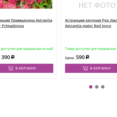
анция Примадонна Astrantia
Астранция крупная Ред Дж
r Primadonna
Astrantia major Red Joyce
 доступен для предзаказа на май
Товар доступен для предзаказа
390
590
:
Цена:
В КОРЗИНУ
В КОРЗИНУ