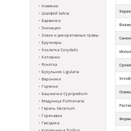
Нивяник
Харак
Шалфей Salvia
Барвинки
Влажн
Эхинацеи
Злаки и декоративные травы
Сино
Бруннеры
Хохлатка Corydalis
Испол
Котовник
Яснотка
Сроки
Бузульник Ligularia
Устой
Вероники
Горянки
Освещ
Башмачки Cypripedium
Медуница Pulmonaria
Расте
Герань Geranium
Горечавка
Форма
Гвоздика
Купальница Trollius