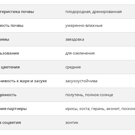
теристика почвы
плодородная, дренированная
ость почвы
умеренно-влажные
нимы
звездовка
ьзование
для озеленения
 цветения
средние
чивость к жаре и засухе
засухоустойчива
енность
полутень, полное солнце
ния-партнеры
ирисы, хоста, герань, аконит, поскон
 соцветия
зонтик