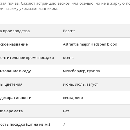
стая почва. Сажают астранцию весной или осенью, но не в жаркую по
ии на зиму укрывают лапником.
а производства
Россия
ское название
Astrantia major Hadspen blood
очтительное время посадки
осень
ьзование в саду
миксбордер, группа
ы цветения
июнь, июль, август
 декоративности
весна, лето
ие аромата
нет
ость посадки (шт на кв.м.)
7