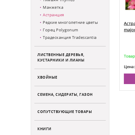
Манжетка
Астранция
Редкие многолетние цветы
анингдейл
Астранция Баварская Astrantia
Астр
jor
Bavarica
majo
Горец Polygonum
d
Традесканция Tradescantia
рашенными
ЛИСТВЕННЫЕ ДЕРЕВЬЯ,
аказа на май
Есть в наличии
Товар
КУСТАРНИКИ И ЛИАНЫ
499
Цена:
Цена
ХВОЙНЫЕ
НУ
В КОРЗИНУ
СЕМЕНА, СИДЕРАТЫ, ГАЗОН
СОПУТСТВУЮЩИЕ ТОВАРЫ
КНИГИ