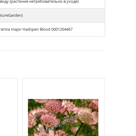
оду (растение нетребовательно в уходе)
atureGarden)
rantia major Hadspen Blood 0001204467
ХИТ ПРОДАЖ