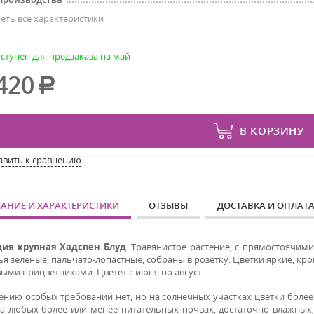
еть все характеристики
ступен для предзаказа на май
420
В КОРЗИНУ
авить к сравнению
АНИЕ И ХАРАКТЕРИСТИКИ
ОТЗЫВЫ
ДОСТАВКА И ОПЛАТ
ция крупная Хадспен Блуд
. Травянистое растение, с прямостоячим
ья зеленые, пальчато-лопастные, собраны в розетку. Цветки яркие, кр
ыми прицветниками. Цветет с июня по август.
ению особых требований нет, но на солнечных участках цветки более
а любых более или менее питательных почвах, достаточно влажных, 