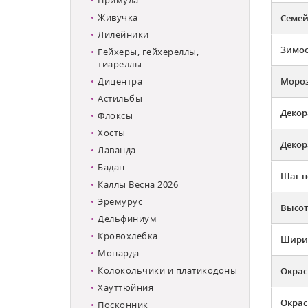
Живучка
Семей
Лилейники
Зимос
Гейхеры, гейхереллы,
тиареллы
Дицентра
Мороз
Астильбы
Декор
Флоксы
Хосты
Декор
Лаванда
Бадан
Шаг п
Каллы Весна 2026
Эремурус
Высот
Дельфиниум
Кровохлебка
Ширин
Монарда
Колокольчики и платикодоны
Окрас
Хауттюйния
Окрас
Посконник