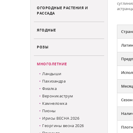
суглини
ОГОРОДНЫЕ РАСТЕНИЯ И
астранц
РАССАДА
ЯГОДНЫЕ
Стран
Латин
РОЗЫ
Предп
МНОГОЛЕТНИЕ
Испол
Ландыши
Пахизандра
Месяц
Фиалка
Вероникаструм
Сезон
Камнеломка
Пионы
Налич
Ирисы ВЕСНА 2026
Георгины весна 2026
Плотн
Примула