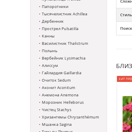
Слож
Папоротники
Тысячелистник Achillea
Стиль
Дербенник
Поиск
Прострел Pulsatilla
Канны
Василистник Thalictrum
Полынь
Вербейник Lysimachia
БЛИЗ
Алиссум
Гайлардия Gaillardia
ХИТ ПР
Очиток Sedum
Аконит Aconitum
Анемона Anemona
Морозник Helleborus
Чистец Stachys
Хризантемы Chrysanthémum
Мшанка Sagina
Тимьян Thymus