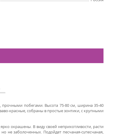
А
и, прочными побегами. Высота 75-80 см, ширина 35-40
оваво-красные, собраны в простые зонтики, с крупными
 ярко окрашены. В виду своей неприхотливости, расти
но не заболоченных. Подойдет песчаная-супесчаная,