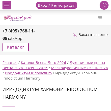
Вход / Регистрация
+7 (495) 768-11-
Заказать звонок
68
WhatsApp
Каталог
Главная
/
Каталог Весна-Лето 2026
/
Луковичные цветы
Весна 2026 - Осень 2026
/
Мелколуковичные Осень 2026
/
Иридодиктум Iridodictium
/
Иридодиктум Хармони
Iridodictium Harmony
ИРИДОДИКТУМ ХАРМОНИ IRIDODICTIUM
HARMONY