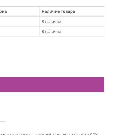
она
Наличие товара
В наличии
В наличии
А
ния на репку в двулетней культуре из севка в ЛПХ.