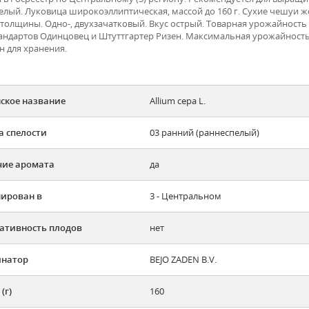
елый. Луковица широкоэллиптическая, массой до 160 г. Сухие чешуи же
толщины. Одно-, двухзачатковый. Вкус острый. Товарная урожайность ре
андартов Одинцовец и Штуттгартер Ризен. Максимальная урожайность 
н для хранения.
ское название
Allium cepa L.
а спелости
03 ранний (раннеспелый)
ие аромата
да
ирован в
3 - Центральном
ативность плодов
нет
инатор
BEJO ZADEN B.V.
(г)
160