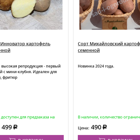
 Инноватор картофель
Сорт Михайловский карто
нной
семенной
 высокая репродукция - первый
Новинка 2024 года.
й с мини-клубня. Идеален для
, фритюр
 доступен для предзаказа на
В наличии, количество ограни
499
490
Цена: