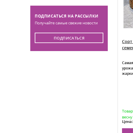
ПОДПИСАТЬСЯ НА РАССЫЛКИ
Получайте самые свежие новости
ПОДПИСАТЬСЯ
Лук-севок Стурон Sturon
Сорт
семе
Лук Стурон - cреднеспелый сорт
Самая
голландской селекции. Луковицы
урожа
одногнездные, округлые и округло-
жарки
овальной формы, желто-коричневые,
массой 120 – 180гр. Вкус острый.
Характеризуется отличной
вызреваемостью лежкостью при
хранении. Слабо поражается
болезнями
Есть в наличии
Товар
весну
359
Цена от:
Цена: