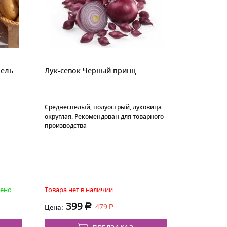
фель
Лук-севок Черный принц
Огурец Са
Среднеспелый, полуострый, луковица
Раннеспелы
округлая. Рекомендован для товарного
цветения, 
производства
Созревание
через 40–42
всходов
чено
Товара нет в наличии
Товара нет 
399
69
479
Цена:
Цена: