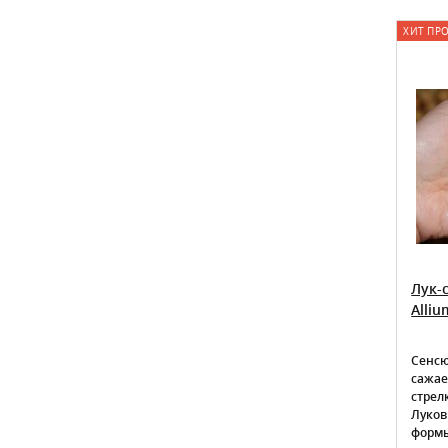
ХИТ ПРОДАЖ
ХИТ ПР
Лук-севок Золотничок
Лук-
Alliu
селекции
Сенсю
сажае
стрел
Луков
формы