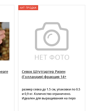
ХИТ ПРОДАЖ
ХИТ ПРОДАЖ
peare
Севок Штутгартер Ризен
Лук-севок
(Голландия) фракция 14+
Stuttgarte
размер севка до 1.5 см, упаковки по 0.5
Сорт также 
и 0,9 кг. Количество ограничено.
осенней пос
Идеален для выращивания на перо