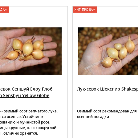
ОДАЖ
ХИТ ПРОДАЖ
севок Сеншуй Елоу Глоб
Лук-севок Шекспир Shakes
m Senshyu Yellow Globe
 - озимый сорт репчатого лука,
Озимый сорт рекомендован для
тся осенью. Устойчив к
осенней посадки
кованию и мучнистой росе.
ицы крупные, плоскоокруглой
, отлично хранятся.