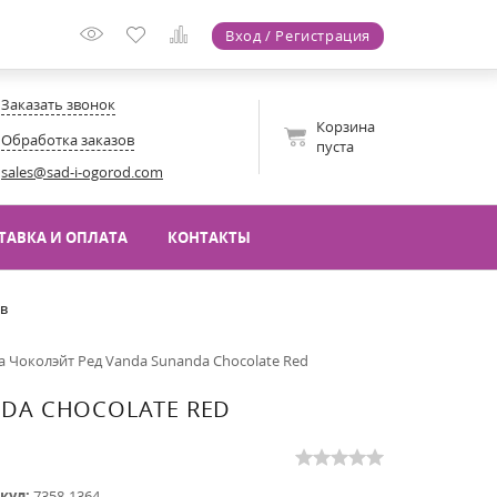
Вход / Регистрация
Заказать звонок
Корзина
Обработка заказов
пуста
sales@sad-i-ogorod.com
ТАВКА И ОПЛАТА
КОНТАКТЫ
ов
а Чоколэйт Ред Vanda Sunanda Chocolate Red
DA CHOCOLATE RED
кул:
7358-1364