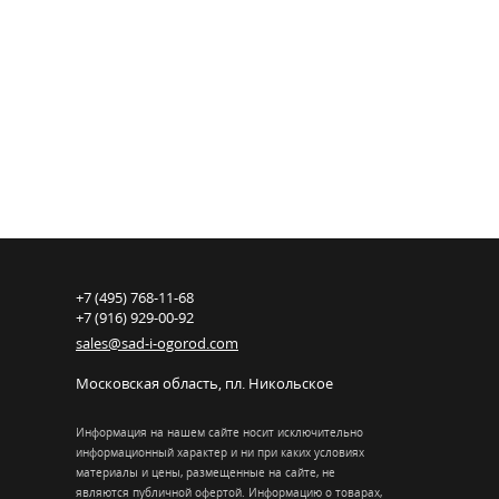
+7 (495) 768-11-68
+7 (916) 929-00-92
sales@sad-i-ogorod.com
Московская область
,
пл. Никольcкое
Информация на нашем сайте носит исключительно
информационный характер и ни при каких условиях
материалы и цены, размещенные на сайте, не
являются публичной офертой. Информацию о товарах,