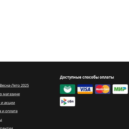
Доступные способы оплаты
 Весна-Лето 2025
о магазине
 и акции
а и оплата
ы
рантии