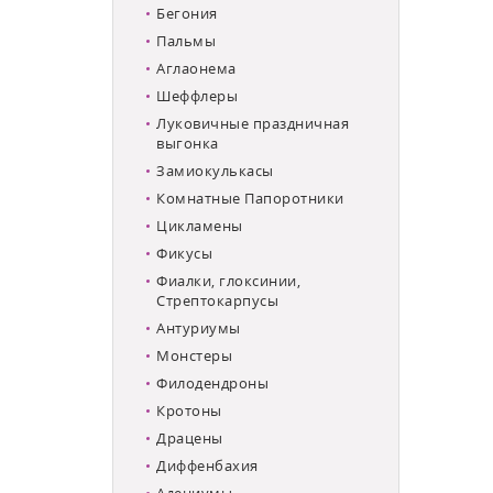
Бегония
Пальмы
Аглаонема
Шеффлеры
Луковичные праздничная
выгонка
Замиокулькасы
Комнатные Папоротники
Цикламены
Фикусы
Фиалки, глоксинии,
Стрептокарпусы
Антуриумы
Монстеры
Филодендроны
Кротоны
Драцены
Диффенбахия
Адениумы