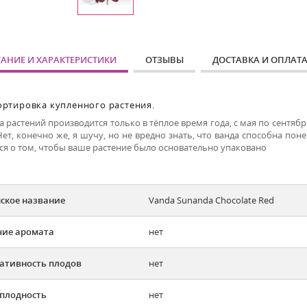
АНИЕ И ХАРАКТЕРИСТИКИ
ОТЗЫВЫ
ДОСТАВКА И ОПЛАТ
ортировка купленного растения.
 растений производится только в тёплое время года, с мая по сентяб
Нет, конечно же, я шучу, но не вредно знать, что ванда способна по
ся о том, чтобы ваше растение было основательно упаковано
ское название
Vanda Sunanda Chocolate Red
ие аромата
нет
ативность плодов
нет
плодность
нет