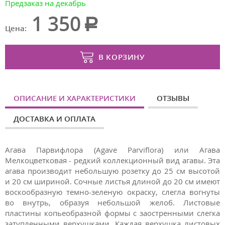
Предзаказ на декабрь
1 350
Цена:
В КОРЗИНУ
ОПИСАНИЕ И ХАРАКТЕРИСТИКИ
ОТЗЫВЫ
ДОСТАВКА И ОПЛАТА
Агава Парвифлора (Agave Parviflora) или Агава
Mелкоцветковая - редкий коллекционный вид агавы. Эта
агава производит небольшую розетку до 25 см высотой
и 20 см шириной. Сочные листья длиной до 20 см имеют
воскообразную темно-зеленую окраску, слегла вогнуты
во внутрь, образуя небольшой желоб. Листовые
пластины копьеобразной формы с заостренными слегка
затупленными верхушками. Каждая верхушка листовых