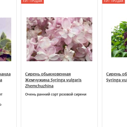
РОДАЖ
ХИТ ПРОДАЖ
ень обыкновенная
Сирень обыкновенная Мо
ужина Syringa vulgaris
Syringa vulgaris Monge
mchuzhina
ь ранний сорт розовой сирени