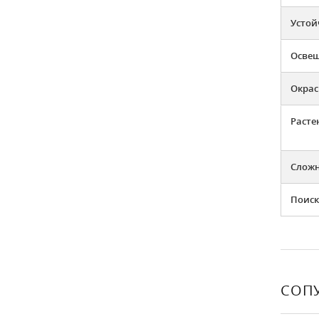
Устой
Освещ
Окрас
Расте
Слож
Поиск
СОП