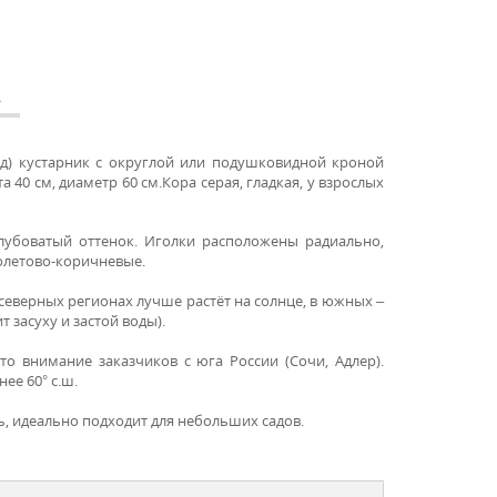
А
од) кустарник с округлой или подушковидной кроной
та 40 см, диаметр 60 см.Кора серая, гладкая, у взрослых
олубоватый оттенок. Иголки расположены радиально,
олетово-коричневые.
 северных регионах лучше растёт на солнце, в южных –
 засуху и застой воды).
о внимание заказчиков с юга России (Сочи, Адлер).
ее 60° с.ш.
ь, идеально подходит для небольших садов.