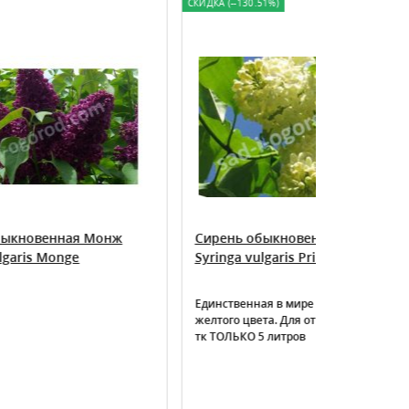
СКИДКА (--130.51%)
нж
Сирень обыкновенная Примроуз
Гортензи
Syringa vulgaris Primrose
Доллар H
Silver Dol
Единственная в мире сирень светло-
Гортензия 
желтого цвета. Для отправки почтой и
Доллар" (Si
тк ТОЛЬКО 5 литров
широких к
очень круп
серебристы
которые ча
цветения.