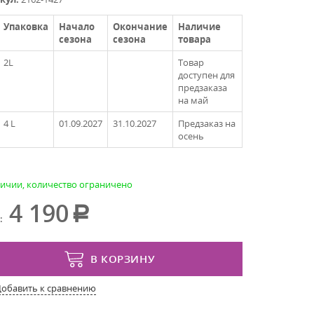
Упаковка
Начало
Окончание
Наличие
сезона
сезона
товара
2L
Товар
доступен для
предзаказа
на май
4 L
01.09.2027
31.10.2027
Предзаказ на
осень
личии, количество ограничено
4 190
:
В КОРЗИНУ
Добавить к сравнению