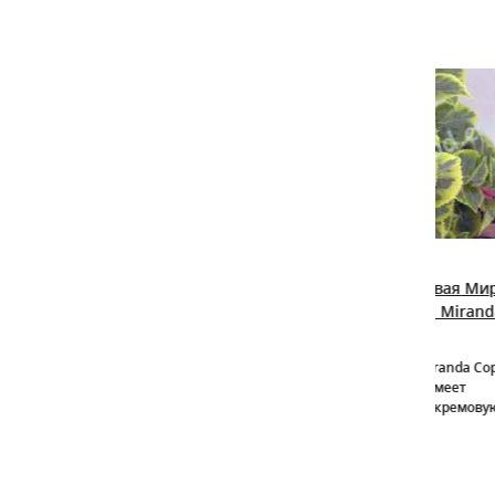
СКИДКА (-21%)
ХИТ П
) нэп-хилл
Гортензия черешковая Миранда
Сир
dron knap
Hydrangea petiolaris Miranda
Жемч
Zhe
Hydrangea petiolaris Mirranda Сорт
Очен
Гортензии "Миранда" имеет
неравномерную желто-кремовую
кайму по краю листа.