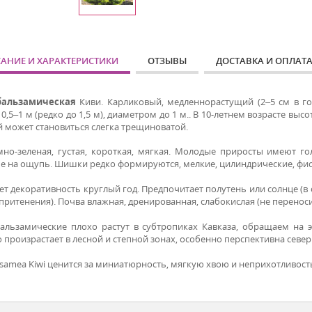
АНИЕ И ХАРАКТЕРИСТИКИ
ОТЗЫВЫ
ДОСТАВКА И ОПЛАТ
бальзамическая
Киви. Карликовый, медленнорастущий (2–5 см в г
0,5–1 м (редко до 1,5 м), диаметром до 1 м.. В 10-летнем возрасте высо
й может становиться слегка трещиноватой.
мно-зеленая, густая, короткая, мягкая. Молодые приросты имеют г
е на ощупь. Шишки редко формируются, мелкие, цилиндрические, фи
ет декоративность круглый год. Предпочитает полутень или солнце (в
притенения). Почва влажная, дренированная, слабокислая (не переносит
альзамические плохо растут в субтропиках Кавказа, обращаем на эт
произрастает в лесной и степной зонах, особенно перспективна северн
lsamea Kiwi ценится за миниатюрность, мягкую хвою и неприхотливост