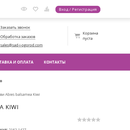
Вход / Регистрация
Заказать звонок
Корзина
Обработка заказов
пуста
sales@sad-i-ogorod.com
ТАВКА И ОПЛАТА
КОНТАКТЫ
ов
и Abies balsamea Kiwi
A KIWI
кул:
2162-1427