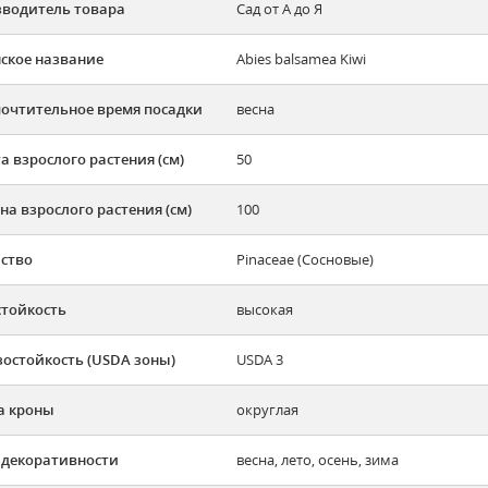
водитель товара
Сад от А до Я
ское название
Abies balsamea Kiwi
очтительное время посадки
весна
а взрослого растения (см)
50
а взрослого растения (см)
100
ство
Pinaceae (Сосновые)
тойкость
высокая
остойкость (USDA зоны)
USDA 3
а кроны
округлая
 декоративности
весна, лето, осень, зима