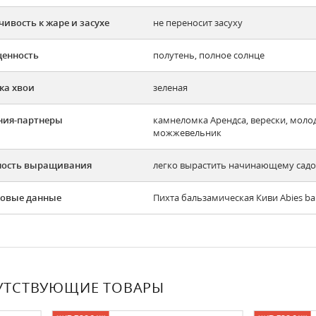
чивость к жаре и засухе
не переносит засуху
енность
полутень, полное солнце
ка хвои
зеленая
ния-партнеры
камнеломка Арендса, верески, моло
можжевельник
ность выращивания
легко вырастить начинающему садов
овые данные
Пихта бальзамическая Киви Abies bal
УТСТВУЮЩИЕ ТОВАРЫ