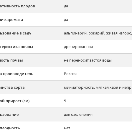
ативность плодов
да
ие аромата
да
ьзование в саду
альпинарий, рокарий, живая изгор
теристика почвы
дренированная
ость почвы
не переносит застоя воды
а производитель
Россия
инства сорта
миниатюрность, мягкая хвоя и непр
ой прирост (см)
5
ьзование
для озеленения
плодность
нет