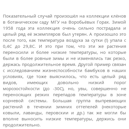
Показательный случай произошёл на коллекции клёнов
в ботаническом саду МГУ на Воробьёвых Горах. Зимой
1958 года эта коллекция очень сильно пострадала и
целый ряд её экземпляров был утерян. А произошло это
после того, как температура воздуха за сутки (!) упала с
0,4С до 29,8С. И это при том, что эти же растения
переносили и более низкие температуры, но которые
были в более ровные зимы и не изменялись так резко,
держась продолжительное время. Другой пример связан
с исследованием жизнеспособности бамбуков в наших
условиях, где тоже выяснилось, что есть целый ряд
видов, имеющих довольно низкий порог
морозостойкости (до -30С), но, увы, совершенно не
переносящих резких перепадов температуры в зоне
корневой системы. Большая группа выпревающих
растений в течении зимних оттепелей (некоторые
ковыли, лаванды, перовскии и др.) так же могли бы
вполне выносить низкие температуры, держись они
продолжительно.