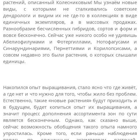
растений, описанный Колесниковым! Мы узнаём новые
виды, с которыми не сталкивались советские
дендрологи и видим их не где-то в коллекциях в виде
единичных экземпляров, а в массовых продажах.
Разнообразие бесчисленных гибридов, сортов и форм и
вовсе бесконечно. Сейчас уже никого особо не удивишь
Абелиофилумами и Фотергиллами, Нотофагусами и
Синарундинариями, Пернеттиями и Корилопсисами, а
совсем недавно это были растения, о которых слышали
единицы.
Накопился опыт выращивания, стало ясно что где живёт,
а где нет и что нужно для того, чтобы жило без проблем.
Естественно, такие «новые растения» будут приходить и
в будущем, будет копиться опыт их выращивания, а
значит процесс дополнения ассортимента зон по сути
является бесконечным. Однако, как сказано выше,
сейчас возможность обобщения такого опыта намного
упростилась. Кроме того, если раньше наблюдения
велись по единичным экземплярам растений,