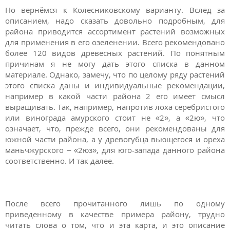
Но вернёмся к Колесниковскому варианту. Вслед за
описанием, надо сказать довольно подробным, для
района приводится ассортимент растений возможных
для применения в его озеленении. Всего рекомендовано
более 120 видов древесных растений. По понятным
причинам я не могу дать этого списка в данном
материале. Однако, замечу, что по целому ряду растений
этого списка даны и индивидуальные рекомендации,
например в какой части района 2 его имеет смысл
выращивать. Так, например, напротив лоха серебристого
или винограда амурского стоит не «2», а «2ю», что
означает, что, прежде всего, они рекомендованы для
южной части района, а у древогубца вьющегося и ореха
маньчжурского – «2юз», для юго-запада данного района
соответственно. И так далее.
После всего прочитанного лишь по одному
приведенному в качестве примера району, трудно
читать слова о том, что и эта карта, и это описание