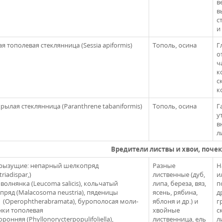
в
в
с
и
 тополевая стеклянница (Sessia apiformis)
Тополь, осина
Г
о
ч
к
с
к
рылая стеклянница (Paranthrene tabaniformis)
Тополь, осина
Г
у
в
л
Вредители листвы и хвои, почек
рызущие: непарный шелкопряд
Разные
Н
riadispar,)
лиственные (дуб,
и
волнянка (Leucoma salicis), кольчатый
липа, береза, вяз,
п
пряд (Malacosoma neustria), пяденицы
ясень, рябина,
д
 (Operophtherabramata), бурополосая моли-
яблоня и др.) и
г
нки тополевая
хвойные
с
ронняя (Phyllonorycterpopulifoliella),
лиственница, ель
л