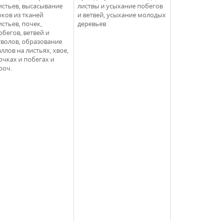
истьев, высасывание
листвы и усыхание побегов
оков из тканей
и ветвей, усыхание молодых
истьев, почек,
деревьев
обегов, ветвей и
тволов, образование
аллов на листьях, хвое,
очках и побегах и
роч.