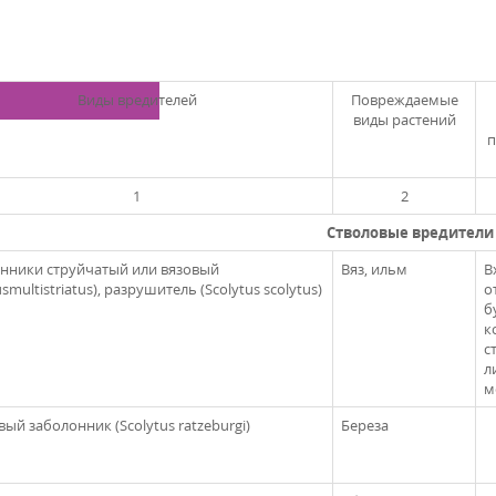
Виды вредителей
Повреждаемые
виды растений
п
1
2
Стволовые вредители
нники струйчатый или вязовый
Вяз, ильм
В
usmultistriatus), разрушитель (Scolytus scolytus)
о
б
к
с
л
м
ый заболонник (Scolytus ratzeburgi)
Береза