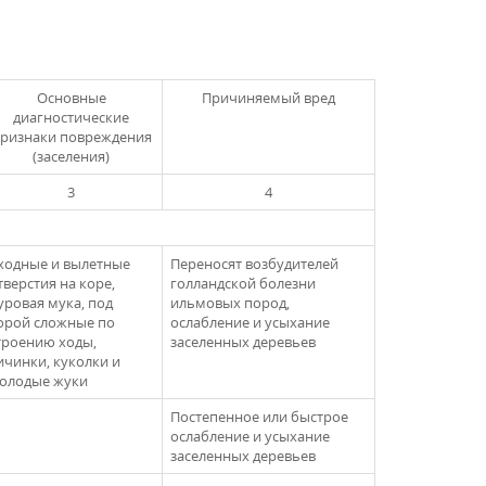
Основные
Причиняемый вред
НАЗАД
диагностические
ризнаки повреждения
(заселения)
3
4
ходные и вылетные
Переносят возбудителей
тверстия на коре,
голландской болезни
уровая мука, под
ильмовых пород,
орой сложные по
ослабление и усыхание
троению ходы,
заселенных деревьев
ичинки, куколки и
олодые жуки
Постепенное или быстрое
ослабление и усыхание
заселенных деревьев