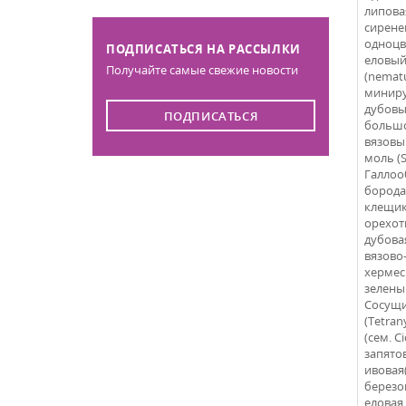
липовая 
сиренев
одноцве
ПОДПИСАТЬСЯ НА РАССЫЛКИ
еловы
Получайте самые свежие новости
(nematu
минир
дубовы
ПОДПИСАТЬСЯ
большо
вязовый
моль (S
Галлоо
борода
клещики
орехот
дубовая
вязово-
хермесы
зеленый
Сосущи
(Tetran
(сем. C
запятов
ивовая(
березов
еловая 