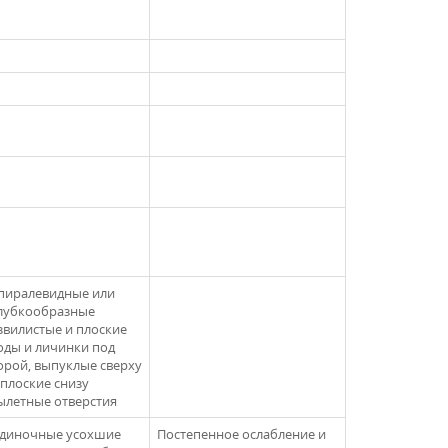
пиралевидные или
лубкообразные
звилистые и плоские
оды и личинки под
орой, выпуклые сверху
 плоские снизу
ылетные отверстия
диночные усохшие
Постепенное ослабление и