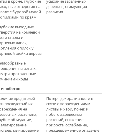
етви в кроне, глубокие
усыхание заселенных
ыходные отверстия на
деревьев, стимуляция
тволе с буровой мукой
развития
 опилками по краям
лубокие выходные
тверстия на комлевой
асти ствола и
орневых лапах,
копления опилок у
орневой шейки дерева
аллообразные
толщения на ветвях,
нутри проточенные
ичинками ходы
 и побегов
аличие вредителей
Потеря декоративности в
ли последствий их
связи с повреждениями
овреждения на
листвы и хвои, почек и
ревесных растениях,
побегов древесных
рубое объедание,
растений, снижение
келетирование
прироста, ослабление,
истьев, минирование
преждевременное опадение