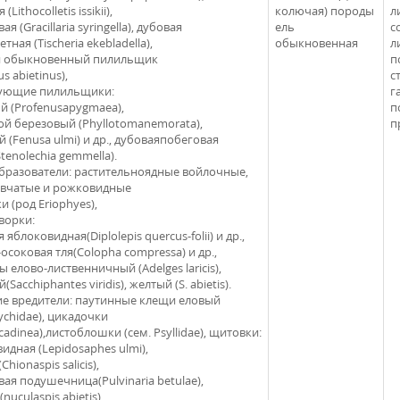
(Lithocolletis issikii),
колючая) породы
л
ая (Gracillaria syringella), дубовая
ель
с
тная (Tischeria ekebladella),
обыкновенная
л
й обыкновенный пилильщик
п
s abietinus),
с
ующие пилильщики:
г
й (Profenusapygmaea),
п
й березовый (Phyllotomanemorata),
п
 (Fenusa ulmi) и др., дубоваяпобеговая
tenolechia gemmella).
бразователи: растительноядные войлочные,
вчатые и рожковидные
 (род Eriophyes),
ворки:
 яблоковидная(Diplolepis quercus-folii) и др.,
осоковая тля(Colopha compressa) и др.,
 елово-лиственничный (Adelges laricis),
(Sacchiphantes viridis), желтый (S. abietis).
е вредители: паутинные клещи еловый
ychidae), цикадочки
icadinea),листоблошки (сем. Psyllidae), щитовки:
идная (Lepidosaphes ulmi),
Chionaspis salicis),
ая подушечница(Pulvinaria betulae),
(nuculaspis abietis),