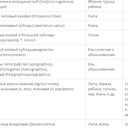
нники морщинистый (Scolytus rugulosus),
Яблоня, груша,
щий
рябина
липовый крифал (Ernoporus tiliae)
Липа
сеневый лубоед (Leperisinus varius)
Ясень
ые малый и большой лубоеды
Сосна
spiniperda, T. minor)
й еловый лубоед дендроктон
Ель колючая и
octonusmicans)
обыкновенная
ы типограф (Ips typographus),
Ель
(Pytiogenes chalcographus),
обыкновенная
аф (Polygraphuspolygraphus)
ые златки зеленая (Agrilus viridis),
Липа, береза,
С
осиновая (A. ater), ясеневая (А. planipenis)
рябина, тополь,
к
ива, ясень и др.
и
х
к
и
в
ица въедливая (Zeuzera pirina)
Липа, ясень
О