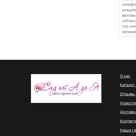
калифор
акацие
вязовый
сибирс
тли липо
зеленая
О нас
Каталог
Отзывы 
Новости
Доставк
Контакт
Наши га