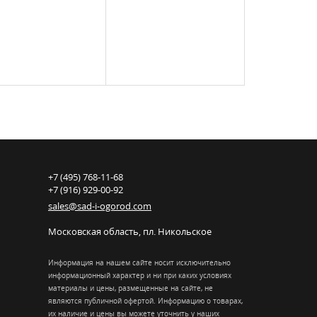
+7 (495) 768-11-68
+7 (916) 929-00-92
sales@sad-i-ogorod.com
Московская область
,
пл. Никольcкое
Информация на нашем сайте носит исключительно
информационный характер и ни при каких условиях
материалы и цены, размещенные на сайте, не
являются публичной офертой. Информацию о товарах,
их наличие и цены вы можете уточнить у наших