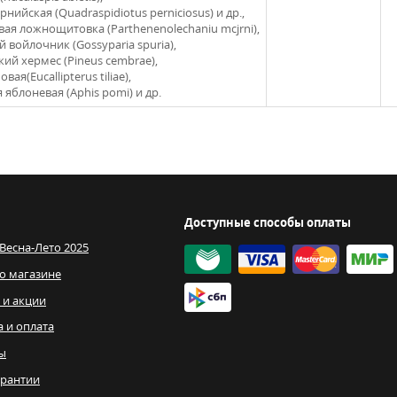
нийская (Quadraspidiotus perniciosus) и др.,
вая ложнощитовка (Parthenenolechaniu mcjrni),
 войлочник (Gossyparia spuria),
кий хермес (Pineus cembrae),
вая(Eucallipterus tiliae),
 яблоневая (Aphis pomi) и др.
Доступные способы оплаты
 Весна-Лето 2025
о магазине
 и акции
а и оплата
ы
рантии