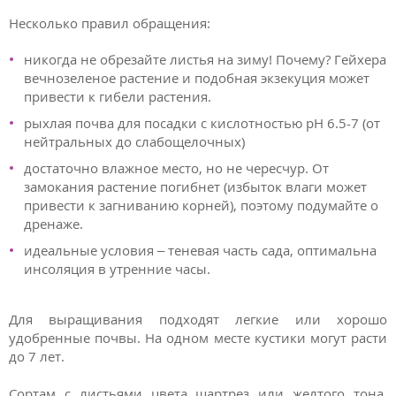
Несколько правил обращения:
никогда не обрезайте листья на зиму! Почему? Гейхера
вечнозеленое растение и подобная экзекуция может
привести к гибели растения.
рыхлая почва для посадки с кислотностью pH 6.5-7 (от
нейтральных до слабощелочных)
достаточно влажное место, но не чересчур. От
замокания растение погибнет (избыток влаги может
привести к загниванию корней), поэтому подумайте о
дренаже.
идеальные условия – теневая часть сада, оптимальна
инсоляция
в утренние часы.
Для выращивания подходят легкие или хорошо
удобренные почвы. На одном месте кустики могут расти
до 7 лет.
Сортам с листьями цвета шартрез или желтого тона,