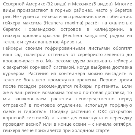
Северной Америке (32 вида) и Мексике (5 видов). Многие
виды произрастают в горных районах, часто у берегов
рек. Не чурается гейхера и экстремальных мест обитания:
гейхера максима (Heuhera maxima)
растёт на скалистых
берегах Нормандских островов в Калифорнии, а
гейхера кроваво-красная (Heuhera sanguinea)
родом из
тёплых и сухих каньонов Аризоны.
Гейхеры своими гофрированными листьями обогатят
ваш сад палитрой оттенков от серебристо-зеленого до
кроваво-красного
. Мы рекомендуем заказывать гейхеры
с закрытой корневой системой, когда выбрана доставка
курьером. Растения из контейнера можно высадить в
течение большего промежутка времени. Первое время
после посадки рекомендуется гейхеры притенять. Если
же в ваш регион возможна только почтовая доставка, то
мы запаковываем растения непосредственно перед
отправкой в почтовое отделение, используя торфяную
смесь и гидрогель. Посадку растения с ОКС (открытой
корневой системой), а также деление куста и пересадку
проводят весной или в конце осени – с начала октября,
гейхера легче приживется при холодном старте.