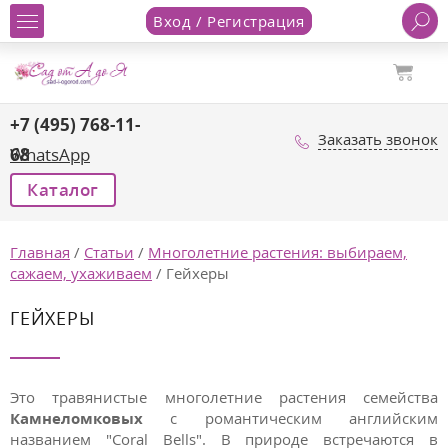
Вход / Регистрация
+7 (495) 768-11-
Заказать звонок
68
WhatsApp
Каталог
Главная
/
Статьи
/
Многолетние растения: выбираем,
сажаем, ухаживаем
/
Гейхеры
ГЕЙХЕРЫ
Это травянистые многолетние растения семейства
Камнеломковых
с романтическим английским
названием "
Coral Bells".
В природе в
стречаются в