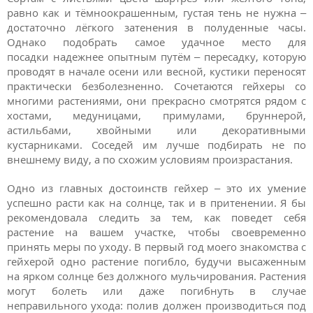
равно как и тёмноокрашенным, густая тень не нужна –
достаточно лёгкого затенения в полуденные часы.
Однако подобрать самое удачное место для
посадки надежнее опытным путём – пересадку, которую
проводят в начале осени или весной, кустики переносят
практически безболезненно.
Сочетаются гейхеры
со
многими растениями, они прекрасно смотрятся рядом с
хостами, медуницами,
примулами, бруннерой,
астильбами, хвойными или
декоративными
кустарниками
. Соседей им лучше подбирать не по
внешнему виду, а по схожим условиям произрастания.
Одно из главных достоинств гейхер – это их умение
успешно расти как на солнце, так и в притенении. Я бы
рекомендовала следить за тем, как поведет себя
растение на вашем участке, чтобы своевременно
принять меры по уходу. В первый год моего знакомства с
гейхерой одно растение погибло, будучи высаженным
на ярком солнце без должного мульчирования. Растения
могут болеть или даже погибнуть в случае
неправильного ухода: полив должен производиться под