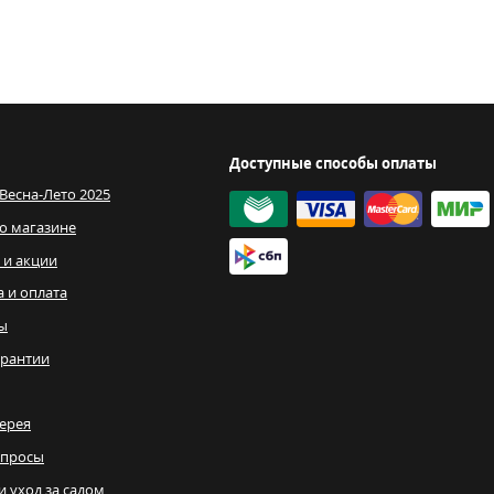
Доступные способы оплаты
 Весна-Лето 2025
о магазине
 и акции
а и оплата
ы
рантии
ерея
опросы
и уход за садом