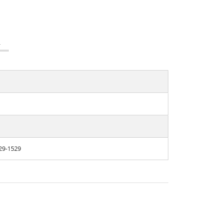
А
29-1529