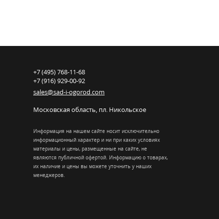
+7 (495) 768-11-68
+7 (916) 929-00-92
sales@sad-i-ogorod.com
Московская область
,
пл. Никольcкое
Информация на нашем сайте носит исключительно
информационный характер и ни при каких условиях
материалы и цены, размещенные на сайте, не
являются публичной офертой. Информацию о товарах,
их наличие и цены вы можете уточнить у наших
менеджеров.