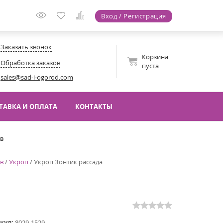
Вход / Регистрация
Заказать звонок
Корзина
Обработка заказов
пуста
sales@sad-i-ogorod.com
ТАВКА И ОПЛАТА
КОНТАКТЫ
ов
ав
/
Укроп
/
Укроп Зонтик рассада
кул:
8029-1529