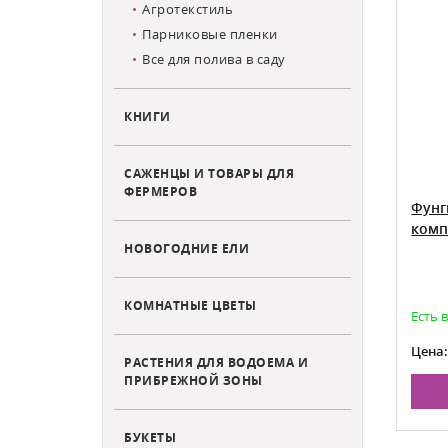
Агротекстиль
Парниковые пленки
Все для полива в саду
КНИГИ
САЖЕНЦЫ И ТОВАРЫ ДЛЯ
ФЕРМЕРОВ
 0,5л
Средство от болезней садовых
Фунг
растений «Топаз» 2 мл
комп
НОВОГОДНИЕ ЕЛИ
КОМНАТНЫЕ ЦВЕТЫ
Есть в наличии
Есть 
62
Цена:
Цена
РАСТЕНИЯ ДЛЯ ВОДОЕМА И
ПРИБРЕЖНОЙ ЗОНЫ
НУ
В КОРЗИНУ
БУКЕТЫ