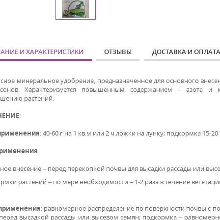
АНИЕ И ХАРАКТЕРИСТИКИ
ОТЗЫВЫ
ДОСТАВКА И ОПЛАТ
сное минеральное удобрение, предназначенное для основного внесе
ссонов. Характеризуется повышенным содержанием – азота и к
шению растений.
НЕНИЕ
:
применения
: 40-60 г на 1 кв.м или 2 ч.ложки на лунку; подкормка 15-20
применения
:
ное внесение – перед перекопкой почвы для высадки рассады или высе
рмки растений – по мере необходимости – 1-2 раза в течение вегетации
 применения
: равномерное распределение по поверхности почвы с по
 перед высадкой рассады или высевом семян; подкормка – равномерн