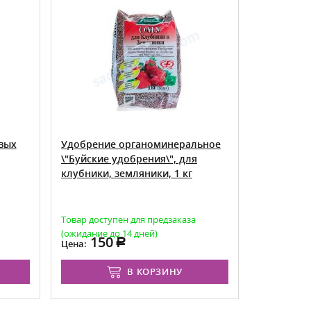
вых
Удобрение органоминеральное
Maxim дач
\"Буйские удобрения\", для
клубники, земляники, 1 кг
Товар доступен для предзаказа
Есть в нал
(ожидание до 14 дней)
150
5
Цена:
Цена от:
В КОРЗИНУ