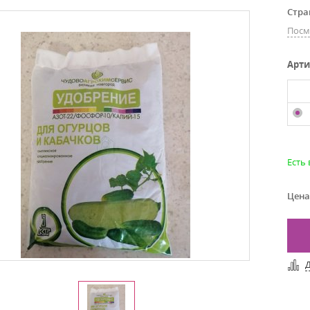
Стра
Посм
Арти
Есть
Цена