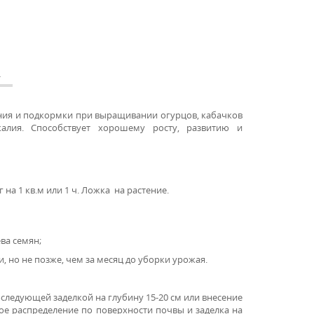
А
ния и подкормки при выращивании огурцов, кабачков
алия. Способствует хорошему росту, развитию и
 г на 1 кв.м или 1 ч. Ложка на растение.
ва семян;
, но не позже, чем за месяц до уборки урожая.
следующей заделкой на глубину 15-20 см или внесение
ое распределение по поверхности почвы и заделка на